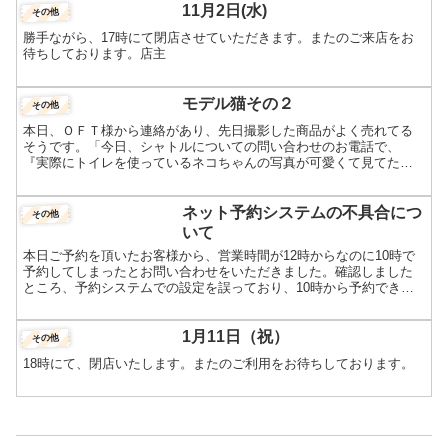
11月2日(水)
その他
勝手ながら、17時にて閉店させていただきます。またのご来店をお
待ちしております。店主
モデル猫その２
その他
本日、ＯＦＴ様から連絡があり、先日撮影した商品がよく売れてる
そうです。「今日、シャトルについての問い合わせのお電話で、
『実際にトイレを使っているネコちゃんの写真が可愛くて見てたら
私も欲しくなった』と、ページを見たお客様が言ってくださり、と
て...
ネット予約システムの不具合につ
その他
いて
本日ご予約を頂いたお客様から、営業時間が12時からなのに10時で
予約してしまったとお問い合わせをいただきました。確認しました
ところ、予約システムでの設定を誤っており、10時から予約できる
状態となっておりました。今のところ、お問い合わせいただ...
1月11日（祝）
その他
18時にて、閉店いたします。またのご利用をお待ちしております。