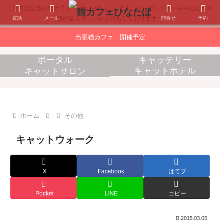
兵庫県西宮市の猫カフェ「ひなたぼっこ」です。ロシアンブルーを中心に約30
電話
メール
問合せ
予約
頭の猫スタッフがお待ちしております。
出張猫カフェ 開催予定
ポータル
キャッテリー
キャットホテル
キャットサロン
消耗品販売
出張猫カフェ
ホーム
その他
キャットウォーク
X
Facebook
はてブ
Pocket
LINE
コピー
2015.03.05