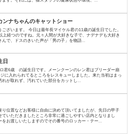
カンナちゃんのキャットショー
うございます。 今日は最年長マイケル君の11歳の誕生日でした。
年以上経つのですね。元々人間が大好きな子で、ナデナデも大好き
んで、ドスのきいた声が「男の子」を物語...
生日
チヒロ君6歳 の誕生日です。メーンクーンのレン君はブリーダー崩
ージに入れられてるところをレスキューしました。来た当初はまっ
れが取れず、汚れていた部分をカットし...
座り位置などお客様に自由に決めて頂いてましたが、先日の甲子
せていただきましたところ非常に過ごしやすい店内となりまし
をお渡しいたしますのでその番号のロッカー・テー...