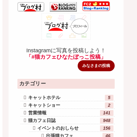
Instagramに写真を投稿しよう！
「#猫カフェひなたぼっこ投稿」
みなさまの投稿
カテゴリー
キャットホテル
5
キャットショー
2
営業情報
141
猫カフェ日誌
948
イベントのおしらせ
156
出張猫カフェ
46