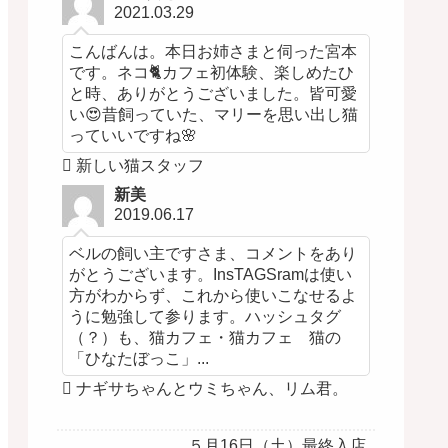
2021.03.29
こんばんは。本日お姉さまと伺った宮本
です。ネコ🐈カフェ初体験、楽しめたひ
と時、ありがとうございました。皆可愛
い😍昔飼っていた、マリーを思い出し猫
っていいですね🌸
新しい猫スタッフ
新美
2019.06.17
ベルの飼い主ですさま、コメントをあり
がとうございます。InsTAGSramは使い
方がわからず、これから使いこなせるよ
うに勉強して参ります。ハッシュタグ
（？）も、猫カフェ・猫カフェ 猫の
「ひなたぼっこ」...
ナギサちゃんとウミちゃん、リム君。
５月16日（土）最終入店