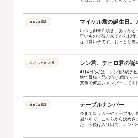
マイケル君の誕生日。
猫カフェ日誌
いつも御来店頂き、ありがと
早いもので彼が来てから10
な可愛い子です。おっとり屋さ
レン君、チヒロ君の誕
イベントのおしらせ
4月4日(火)は、レン君3歳
壊で母猫・兄弟猫と3頭でケ
茶色で何度シャンプーしても汚
テーブルナンバー
猫カフェ日誌
今までロッカーやテーブル、
園バルで、こちらから決めさ
た。今後は入り口で、ナンバー