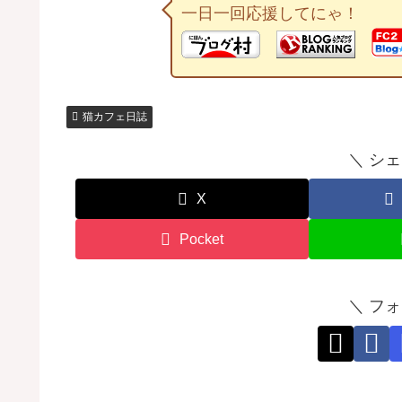
一日一回応援してにゃ！
猫カフェ日誌
＼ シ
X
Pocket
＼ フ