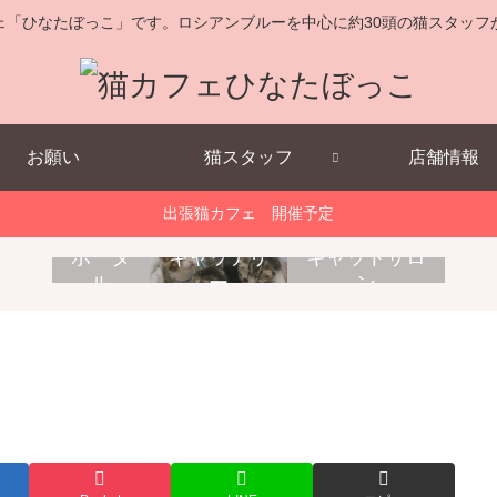
ェ「ひなたぼっこ」です。ロシアンブルーを中心に約30頭の猫スタッフ
お願い
猫スタッフ
店舗情報
出張猫カフェ 開催予定
キ
消
出
ポータ
キャッテリ
キャットサロ
ャ
耗
張
ル
ー
ン
ッ
品
猫
ト
販
カ
ホ
売
フ
テ
ェ
ル