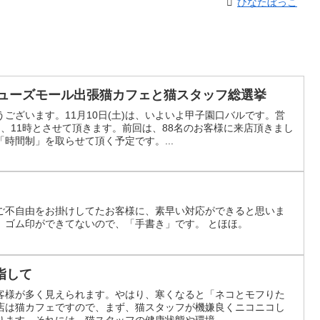
ひなたぼっこ
キューズモール出張猫カフェと猫スタッフ総選挙
ございます。11月10日(土)は、いよいよ甲子園口バルです。営
、11時とさせて頂きます。前回は、88名のお客様に来店頂きまし
時間制」を取らせて頂く予定です。...
ご不自由をお掛けしてたお客様に、素早い対応ができると思いま
、ゴム印ができてないので、「手書き」です。 とほほ。
指して
客様が多く見えられます。やはり、寒くなると「ネコとモフりた
店は猫カフェですので、まず、猫スタッフが機嫌良くニコニコし
ます。それには、猫スタッフの健康状態や環境、...