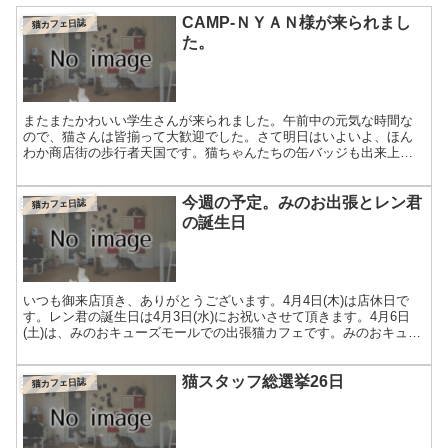
CAMP-ＮＹＡＮ様が来られまし
猫カフェ日誌
た。
またまたかわいい学生さんが来られました。午前中の元気な時間な
ので、猫さんは皆揃って大歓迎でした。さて明日はいよいよ、ほん
わか商店街の歩行者天国です。猫ちゃんたちの缶バッジも出来上が
りました。皆さんにお会いできますのを楽しみにしております。-...
今週の予定。みのお出張とレン君
猫カフェ日誌
の誕生日
いつも御来店頂き、ありがとうございます。4月4日(木)は店休日で
す。レン君の誕生日は4月3日(水)にお祝いさせて頂きます。4月6日
(土)は、みのおキューズモールでの出張猫カフェです。みのおキュー
ズモール・イベント案内丁度、桜の花も見頃のよう...
猫スタッフ総選挙26日
猫カフェ日誌