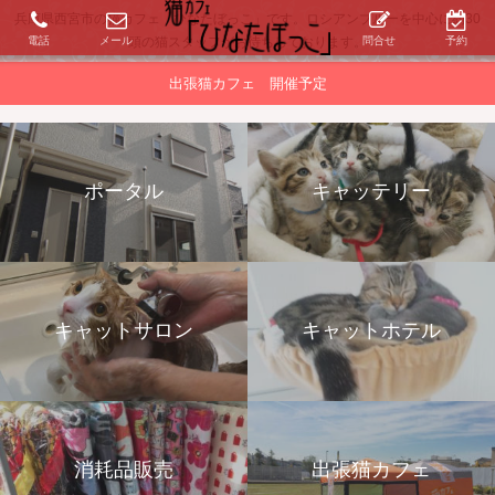
兵庫県西宮市の猫カフェ「ひなたぼっこ」です。ロシアンブルーを中心に約30
電話
メール
問合せ
予約
頭の猫スタッフがお待ちしております。
出張猫カフェ 開催予定
ポータル
キャッテリー
キャットサロン
キャットホテル
消耗品販売
出張猫カフェ