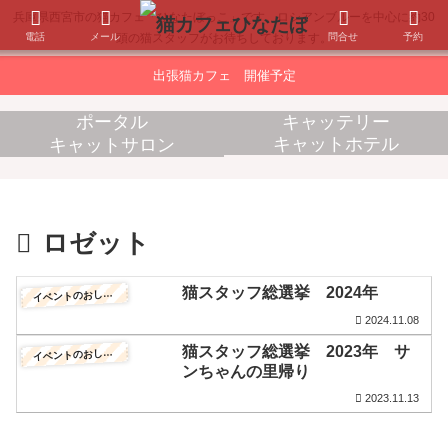
兵庫県西宮市の猫カフェ「ひなたぼっこ」です。ロシアンブルーを中心に約30
電話
メール
問合せ
予約
頭の猫スタッフがお待ちしております。
出張猫カフェ 開催予定
ポータル
キャッテリー
キャットホテル
キャットサロン
消耗品販売
出張猫カフェ
ロゼット
猫スタッフ総選挙 2024年
イ
ベントのおしらせ
2024.11.08
猫スタッフ総選挙 2023年 サ
イ
ベントのおしらせ
ンちゃんの里帰り
2023.11.13