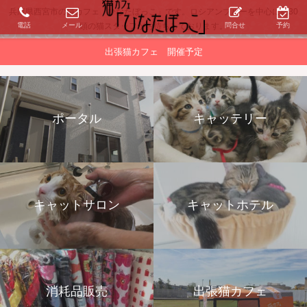
兵庫県西宮市の猫カフェ「ひなたぼっこ」です。ロシアンブルーを中心に約30
電話
メール
問合せ
予約
頭の猫スタッフがお待ちしております。
出張猫カフェ 開催予定
ポータル
キャッテリー
キャットサロン
キャットホテル
消耗品販売
出張猫カフェ