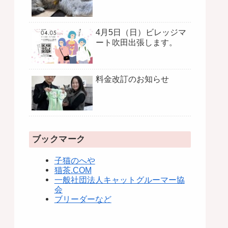
4月5日（日）ビレッジマ
ート吹田出張します。
料金改訂のお知らせ
ブックマーク
子猫のへや
猫茶.COM
一般社団法人キャットグルーマー協
会
ブリーダーなど