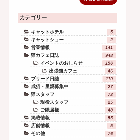
カテゴリー
キャットホテル
5
キャットショー
2
営業情報
141
猫カフェ日誌
948
イベントのおしらせ
156
出張猫カフェ
46
ブリード日誌
110
成猫・里親募集中
27
猫スタッフ
73
現役スタッフ
25
ご隠居様
48
掲載情報
55
店舗情報
5
その他
76