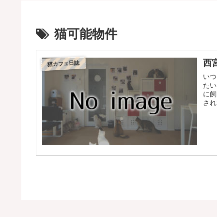
猫可能物件
西
猫カフェ日誌
いつ
たい
に飼
され