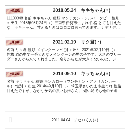
イドが高いので自分からは近寄ってきませ...
2018.05.24 キキちゃん(♀)
ご隠居様
11130348 名前 キキちゃん 種類 マンチカン・シルバータビー 性別
♀ 出生 2018年05月24日（）三重県伊勢市生まれ 性格 とても甘えた
な、キキちゃん。甘えるときはゴロゴロ言ってきます。ナデナデも
おやつも大好きですのでそばに来...
2021.02.19 リク君(♂)
ご隠居様
名前 リク君 種類 メインクーン 性別 ♂ 出生 2021年02月19日（）
性格 猫の中で一番大きなメインクーンの男の子です。大垣のブリー
ダーさんから来てくれました。余りからだが大きくないのと、ジン
君・クロミツ君・クマゴロウ君が同時に...
2014.09.10 キラちゃん(♀)
ご隠居様
名前 キラちゃん 種類 キンカロー（マンチカン・アメリカンカー
ル） 性別 ♀ 出生 2014年9月10日（） 埼玉県さいたま市生まれ 性格
甘えたですが、なかなか気の強いお嬢さん。 短い足でも他の子達に
負けじと、よく遊び、よく食べます。 撫...
2011.04.04 チヒロくん(♂)