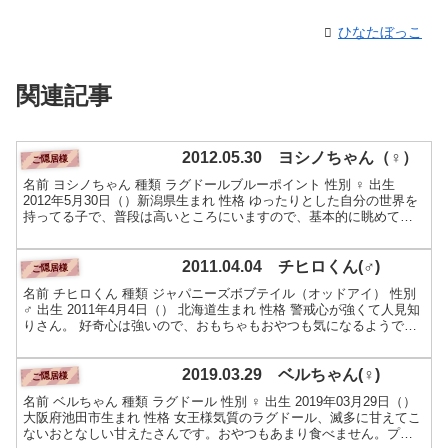
ひなたぼっこ
関連記事
2012.05.30 ヨシノちゃん（♀）
ご隠居様
名前 ヨシノちゃん 種類 ラグドールブルーポイント 性別 ♀ 出生
2012年5月30日（）新潟県生まれ 性格 ゆったりとした自分の世界を
持ってる子で、普段は高いところにいますので、基本的に眺めて楽
しんでください。撫でられるのもあまり好きで...
2011.04.04 チヒロくん(♂)
ご隠居様
名前 チヒロくん 種類 ジャパニーズボブテイル（オッドアイ） 性別
♂ 出生 2011年4月4日（） 北海道生まれ 性格 警戒心が強くて人見知
りさん。 好奇心は強いので、おもちゃもおやつも気になるようで様
子を見に来ます。 追いかけたり、じっ...
2019.03.29 ベルちゃん(♀)
ご隠居様
名前 ベルちゃん 種類 ラグドール 性別 ♀ 出生 2019年03月29日（）
大阪府池田市生まれ 性格 女王様気質のラグドール、滅多に甘えてこ
ないおとなしい甘えたさんです。おやつもあまり食べません。プラ