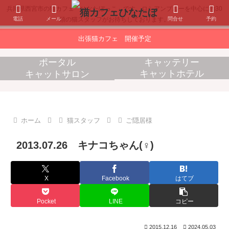
兵庫県西宮市の猫カフェ「ひなたぼっこ」です。ロシアンブルーを中心に約30
電話
メール
問合せ
予約
頭の猫スタッフがお待ちしております。
出張猫カフェ 開催予定
ポータル
キャッテリー
キャットホテル
キャットサロン
消耗品販売
出張猫カフェ
ホーム
猫スタッフ
ご隠居様
2013.07.26 キナコちゃん(♀)
X
Facebook
はてブ
Pocket
LINE
コピー
2015.12.16
2024.05.03