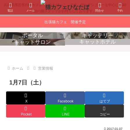
兵庫県西宮市の猫カフェ「ひなたぼっこ」です。ロシアンブルーを中心に約30
電話
メール
問合せ
予約
頭の猫スタッフがお待ちしております。
出張猫カフェ 開催予定
ポータル
キャッテリー
キャットホテル
キャットサロン
消耗品販売
出張猫カフェ
ホーム
営業情報
1月7日（土）
X
Facebook
はてブ
Pocket
LINE
コピー
2017.01.07