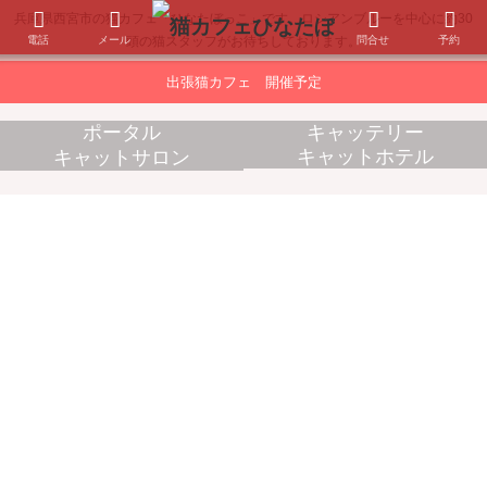
兵庫県西宮市の猫カフェ「ひなたぼっこ」です。ロシアンブルーを中心に約30
電話
メール
問合せ
予約
頭の猫スタッフがお待ちしております。
出張猫カフェ 開催予定
ポータル
キャッテリー
キャットホテル
キャットサロン
消耗品販売
出張猫カフェ