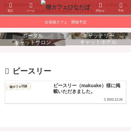
兵庫県西宮市の猫カフェ「ひなたぼっこ」です。ロシアンブルーを中心に約30
電話
メール
問合せ
予約
頭の猫スタッフがお待ちしております。
出張猫カフェ 開催予定
ポータル
キャッテリー
キャットホテル
キャットサロン
消耗品販売
出張猫カフェ
ビースリー
ビースリー（makuake）様に掲
猫カフェ日誌
載いただきました。
2022.12.26