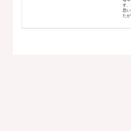
す、
思い
たが