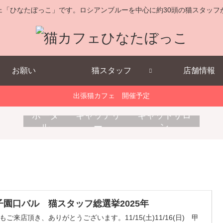
ェ「ひなたぼっこ」です。ロシアンブルーを中心に約30頭の猫スタッフ
お願い
猫スタッフ
店舗情報
出張猫カフェ 開催予定
キ
消
出
ポータ
キャッテリ
キャットサロ
ャ
耗
張
ル
ー
ン
ッ
品
猫
ト
販
カ
ホ
売
フ
テ
ェ
ル
子園口バル 猫スタッフ総選挙2025年
もご来店頂き、ありがとうございます。11/15(土)11/16(日) 甲