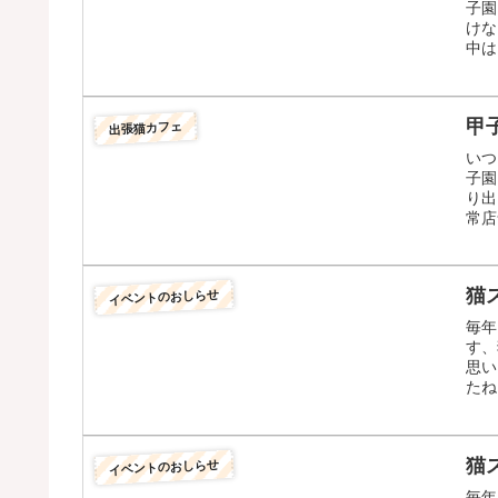
子園
けな
中は
甲
出張猫カフェ
いつ
子園
り出
常店
猫
イベントのおしらせ
毎年
す、
思い
たね
猫
イベントのおしらせ
毎年