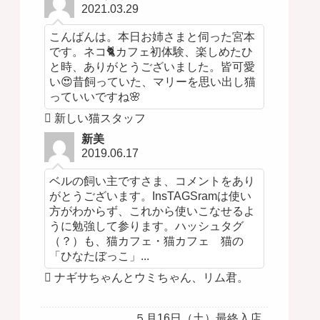
2021.03.29
こんばんは。本日お姉さまと伺った宮本
です。ネコ🐈カフェ初体験、楽しめたひ
と時、ありがとうございました。皆可愛
い😍昔飼っていた、マリーを思い出し猫
っていいですね🌸
新しい猫スタッフ
新美
2019.06.17
ベルの飼い主ですさま、コメントをあり
がとうございます。InsTAGSramは使い
方がわからず、これから使いこなせるよ
うに勉強して参ります。ハッシュタグ
（？）も、猫カフェ・猫カフェ 猫の
「ひなたぼっこ」...
ナギサちゃんとウミちゃん、リム君。
５月16日（土）最終入店