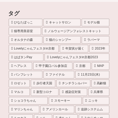
タグ
ひなたぼっこ
キャットサロン
モデル猫
猫専用美容室
ノルウェージアンフォレストキャット
オルタナの森
猫のシャンプー
ラパーマ
Lovelyにゃんフェスタin京都
年賀状が届く
2023年
はばタンPay
Lovelyにゃんフェスタin京都2023
ヘアレス
甲子園口バル参加店
京都
MAP
パンフレット
ファイナル
11月23日(木)
ロゼット
歩行者天国
チンチラシルバー
高齢猫
マルコ
新型コロナ
感染症対策
兵庫県
ショコラちゃん
スモーキー
ニッキ
マリンちゃん
アメリンカール
追跡システムム
ルーカス
ハル
赤ちゃん
みやこめっせ