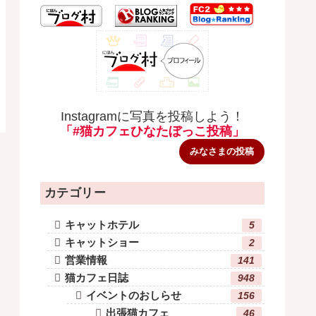
Instagramに写真を投稿しよう！
「#猫カフェひなたぼっこ投稿」
みなさまの投稿
カテゴリー
キャットホテル
5
キャットショー
2
営業情報
141
猫カフェ日誌
948
イベントのおしらせ
156
出張猫カフェ
46