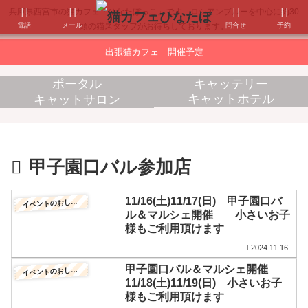
兵庫県西宮市の猫カフェ「ひなたぼっこ」です。ロシアンブルーを中心に約30
電話
メール
問合せ
予約
頭の猫スタッフがお待ちしております。
出張猫カフェ 開催予定
ポータル
キャッテリー
キャットホテル
キャットサロン
消耗品販売
出張猫カフェ
甲子園口バル参加店
11/16(土)11/17(日) 甲子園口バ
イ
ベントのおしらせ
ル＆マルシェ開催 小さいお子
様もご利用頂けます
2024.11.16
甲子園口バル＆マルシェ開催
イ
ベントのおしらせ
11/18(土)11/19(日) 小さいお子
様もご利用頂けます