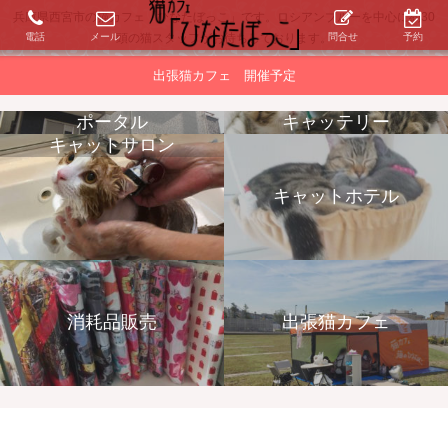
兵庫県西宮市の猫カフェ「ひなたぼっこ」です。ロシアンブルーを中心に約30
電話
メール
問合せ
予約
頭の猫スタッフがお待ちしております。
出張猫カフェ 開催予定
ポータル
キャッテリー
キャットサロン
キャットホテル
消耗品販売
出張猫カフェ