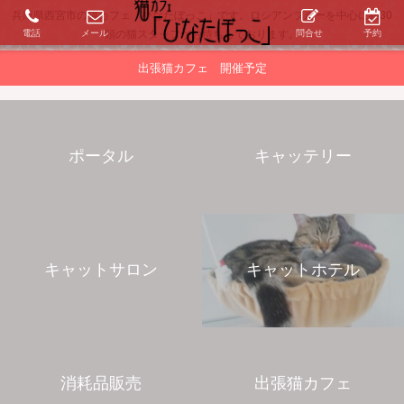
兵庫県西宮市の猫カフェ「ひなたぼっこ」です。ロシアンブルーを中心に約30
電話
メール
問合せ
予約
頭の猫スタッフがお待ちしております。
出張猫カフェ 開催予定
ポータル
キャッテリー
キャットサロン
キャットホテル
消耗品販売
出張猫カフェ