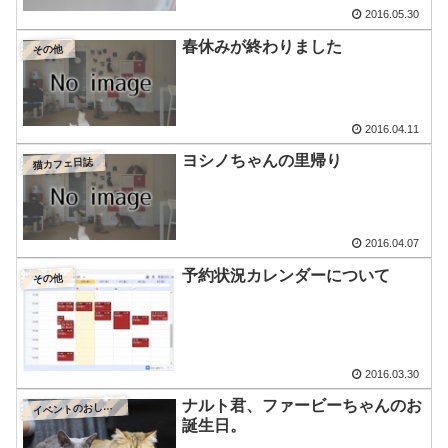
2016.05.30
春休みが終わりました
その他
2016.04.11
ヨシノちゃんの里帰り
猫カフェ日誌
2016.04.07
予約状況カレンダーについて
その他
2016.03.30
ナルト君、ファービーちゃんのお
イ
ベントのおしらせ
誕生日。