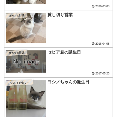
2020.03.08
貸し切り営業
猫カフェ日誌
2018.04.08
セピア君の誕生日
猫カフェ日誌
2017.05.23
ヨシノちゃんの誕生日
イ
ベントのおしらせ