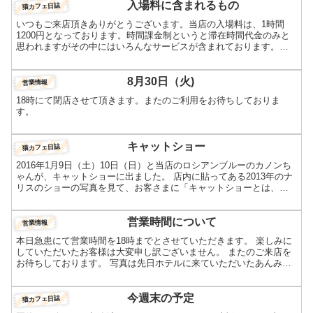
入場料に含まれるもの
猫カフェ日誌
いつもご来店頂きありがとうございます。当店の入場料は、1時間
1200円となっております。時間課金制というと滞在時間代金のみと
思われますがその中にはいろんなサービスが含まれております。入
場＋猫のおやつの料金という書き方をしておりますが、その他...
8月30日（火)
営業情報
18時にて閉店させて頂きます。またのご利用をお待ちしておりま
す。
キャットショー
猫カフェ日誌
2016年1月9日（土）10日（日）と当店のロシアンブルーのカノンち
ゃんが、キャットショーに出ました。 店内に貼ってある2013年のナ
リスのショーの写真を見て、お客さまに「キャットショーとは、何
するんですか？」と よく尋ねられるんですが、今...
営業時間について
営業情報
本日急患にて営業時間を18時までとさせていただきます。 楽しみに
していただいたお客様は大変申し訳ございません。 またのご来店を
お待ちしております。 写真は先日ホテルに来ていただいたあんみつ
ちゃんの、シャンプー後の写真です。
今週末の予定
猫カフェ日誌