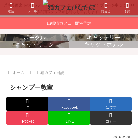
兵庫県西宮市の猫カフェ「ひなたぼっこ」です。ロシアンブルーを中心に約30
電話
メール
問合せ
予約
頭の猫スタッフがお待ちしております。
出張猫カフェ 開催予定
ポータル
キャッテリー
キャットホテル
キャットサロン
消耗品販売
出張猫カフェ
ホーム
猫カフェ日誌
シャンプー教室
X
Facebook
はてブ
Pocket
LINE
コピー
2016.06.28