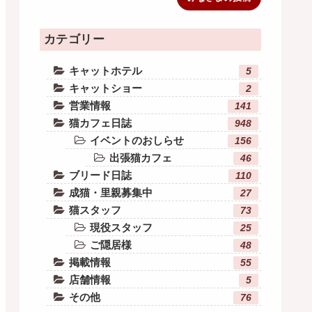
カテゴリー
キャットホテル
5
キャットショー
2
営業情報
141
猫カフェ日誌
948
イベントのおしらせ
156
出張猫カフェ
46
ブリード日誌
110
成猫・里親募集中
27
猫スタッフ
73
現役スタッフ
25
ご隠居様
48
掲載情報
55
店舗情報
5
その他
76