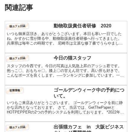
関連記事
動物取扱責任者研修 2020
猫カフェ日誌
いつも御来店頂き、ありがとうございます。本日も寒い一日でした
ね。かすかに雪が降る中、動物取扱責任者研修へ行ってきました。
兵庫県は毎年この時期です。 尼崎市は立派な修了書でうらやましく
感じました。これでまた1年、安心して営業ができます。 ペル...
今日の猫スタッフ
猫カフェ日誌
スタッフの今西です。今日の写真は人気急上昇のアッシュ君です。
抱っこ〇、おもちゃ〇、膝上〇の甘えん坊です。高い所も好きで、
こんなポーズを良くします。-----ランキングに参加しています。一日
一回、応援クリックよろしくおねがいします！人気ブログ...
ゴールデンウィーク中の予約につ
営業情報
いて。
いつもご来店ありがとうございます。 ゴールデンウィークを前に静
かな店内となっております。 さて、当店では、GetThePaperと
HOTPEPPERの2つの予約システムを利用しております。 *2022年よ
り、squareに変更になりました。...
出張猫カフェ in 大阪ビジネス
猫カフェ日誌