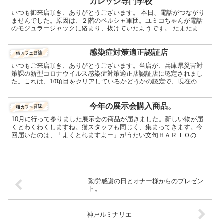
カレッジ専門学校
いつも御来店頂き、ありがとうございます。 本日、電話がつながり
ませんでした。原因は、２階のペルシャ軍団。ユミコちゃんが電話
のモジュラージャックに絡まり、抜けていたようです。 たまたま出
張猫カフェに出ていた店主が、店の様子を聞こうと電話したと...
感染症対策適正認証店
猫カフェ日誌
いつもご来店頂き、ありがとうございます。当店が、兵庫県災害対
策課の新型コロナウイルス感染症対策適正店認証店に認定されまし
た。これは、10項目をクリアしているかどうかの認定で、現在の所
27636店舗中神戸市に次いで90番目の認定店となりました...
今年の展示会購入商品。
猫カフェ日誌
10月に行って参りました展示会の商品が届きました。新しい物が届
くとわくわくしますね。猫スタッフも同じく、集まってきます。今
回届いたのは、「よくとれますよー」がうたい文句ＨＡＲＩＯのグ
ルッテ（ラバーブラシ）ケッシーと同じようなラバーブラシです...
勤労感謝の日とオナー様からのプレゼン
ト。
神戸ルミナリエ