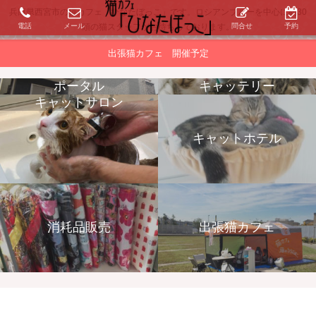
兵庫県西宮市の猫カフェ「ひなたぼっこ」です。ロシアンブルーを中心に約30
電話
メール
問合せ
予約
頭の猫スタッフがお待ちしております。
出張猫カフェ 開催予定
ポータル
キャッテリー
キャットサロン
キャットホテル
消耗品販売
出張猫カフェ