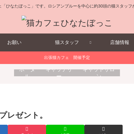
ェ「ひなたぼっこ」です。ロシアンブルーを中心に約30頭の猫スタッフ
お願い
猫スタッフ
店舗情報
出張猫カフェ 開催予定
キ
消
出
ポータ
キャッテリ
キャットサロ
ャ
耗
張
ル
ー
ン
ッ
品
猫
ト
販
カ
ホ
売
フ
テ
ェ
ル
プレゼント。