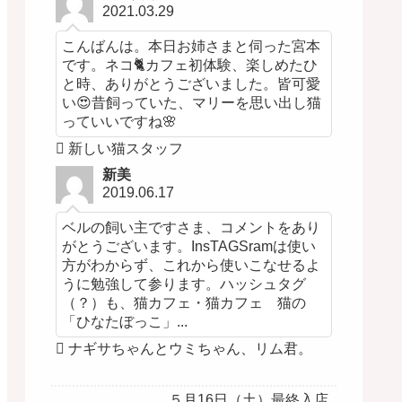
2021.03.29
こんばんは。本日お姉さまと伺った宮本
です。ネコ🐈カフェ初体験、楽しめたひ
と時、ありがとうございました。皆可愛
い😍昔飼っていた、マリーを思い出し猫
っていいですね🌸
新しい猫スタッフ
新美
2019.06.17
ベルの飼い主ですさま、コメントをあり
がとうございます。InsTAGSramは使い
方がわからず、これから使いこなせるよ
うに勉強して参ります。ハッシュタグ
（？）も、猫カフェ・猫カフェ 猫の
「ひなたぼっこ」...
ナギサちゃんとウミちゃん、リム君。
５月16日（土）最終入店