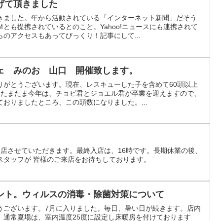
げて頂きました
きました。年から活動されている「インターネット新聞」だそう
とも提携されているとのこと。Yahoo!ニュースにも連携されて
のアクセスもあってびっくり！記事にして...
ェ みのお 山口 開催致します。
りがとうございます。現在、レスキューした子を含めて60頭以上
。たまたま今年は、チョビ君とジョエル君が卒業を迎えますので、
おりましたところ、この頭数になりました。...
にて閉店させていただきます。最終入店は、16時です。長期休業の後、
スタッフが 皆様のご来店をお待ちしております。
ント。ウィルスの消毒・除菌対策について
うございます。7月に入りました。毎日、暑い日が続きます。店内
。通常夏場は、室内温度25度に設定し床暖房を付けております