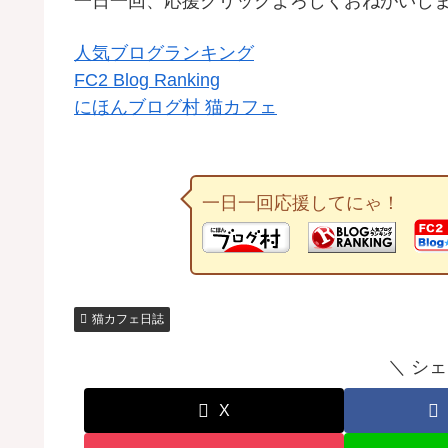
一日一回、応援クリックよろしくおねがいし
人気ブログランキング
FC2 Blog Ranking
にほんブログ村 猫カフェ
一日一回応援してにゃ！
猫カフェ日誌
＼ シ
X