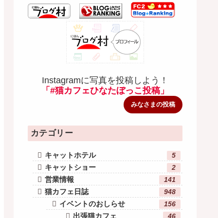
Instagramに写真を投稿しよう！
「#猫カフェひなたぼっこ投稿」
みなさまの投稿
カテゴリー
キャットホテル
5
キャットショー
2
営業情報
141
猫カフェ日誌
948
イベントのおしらせ
156
出張猫カフェ
46