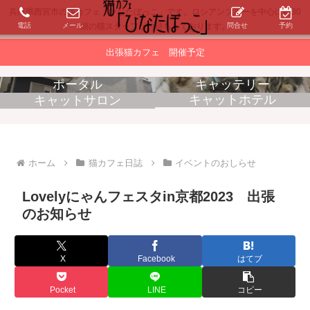
兵庫県西宮市の猫カフェ「ひなたぼっこ」です。ロシアンブルーを中心に約30
電話
メール
問合せ
予約
頭の猫スタッフがお待ちしております。
出張猫カフェ 開催予定
ポータル
キャッテリー
キャットホテル
キャットサロン
消耗品販売
出張猫カフェ
ホーム
猫カフェ日誌
イベントのおしらせ
Lovelyにゃんフェスタin京都2023 出張
のお知らせ
X
Facebook
はてブ
Pocket
LINE
コピー