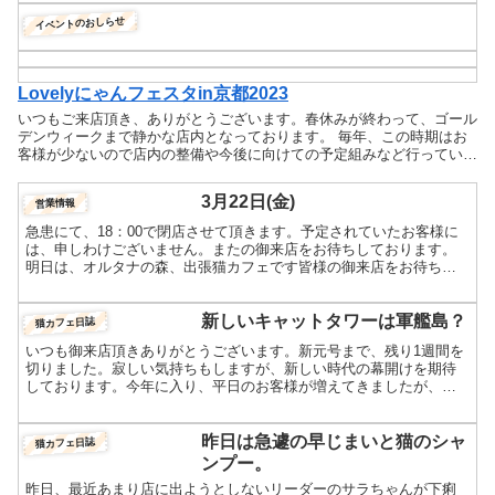
イベントのおしらせ
Lovelyにゃんフェスタin京都2023
いつもご来店頂き、ありがとうございます。春休みが終わって、ゴール
デンウィークまで静かな店内となっております。 毎年、この時期はお
客様が少ないので店内の整備や今後に向けての予定組みなど行っていま
す。昨年はこの時期に合わせて出産を予定しましたが...
3月22日(金)
営業情報
急患にて、18：00で閉店させて頂きます。予定されていたお客様に
は、申しわけございません。またの御来店をお待ちしております。
明日は、オルタナの森、出張猫カフェです皆様の御来店をお待ちし
ております。
新しいキャットタワーは軍艦島？
猫カフェ日誌
いつも御来店頂きありがとうございます。新元号まで、残り1週間を
切りました。寂しい気持ちもしますが、新しい時代の幕開けを期待
しております。今年に入り、平日のお客様が増えてきましたが、土
日祝は以前ほど混んでおりません。満席札が出ることも珍しくな...
昨日は急遽の早じまいと猫のシャ
猫カフェ日誌
ンプー。
昨日、最近あまり店に出ようとしないリーダーのサラちゃんが下痢