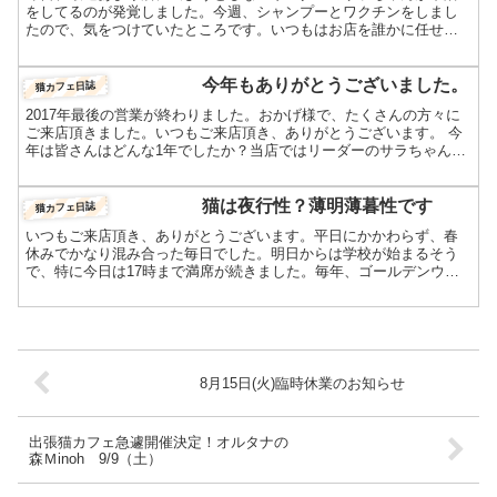
をしてるのが発覚しました。今週、シャンプーとワクチンをしまし
たので、気をつけていたところです。いつもはお店を誰かに任せて
行くのですが、あいにく、昨日は店主1人で家族も留守でした。そ...
今年もありがとうございました。
猫カフェ日誌
2017年最後の営業が終わりました。おかげ様で、たくさんの方々に
ご来店頂きました。いつもご来店頂き、ありがとうございます。 今
年は皆さんはどんな1年でしたか？当店ではリーダーのサラちゃんが
「現役引退」をしました。しかし、まだまだリーダーとし...
猫は夜行性？薄明薄暮性です
猫カフェ日誌
いつもご来店頂き、ありがとうございます。平日にかかわらず、春
休みでかなり混み合った毎日でした。明日からは学校が始まるそう
で、特に今日は17時まで満席が続きました。毎年、ゴールデンウィ
ークまでは静かな店内です。最近かなり慣れてきた、マンチカン...
8月15日(火)臨時休業のお知らせ
出張猫カフェ急遽開催決定！オルタナの
森Ｍinoh 9/9（土）