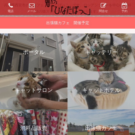
兵庫県西宮市の猫カフェ「ひなたぼっこ」です。ロシアンブルーを中心に約30
電話
メール
問合せ
予約
頭の猫スタッフがお待ちしております。
出張猫カフェ 開催予定
ポータル
キャッテリー
キャットサロン
キャットホテル
消耗品販売
出張猫カフェ