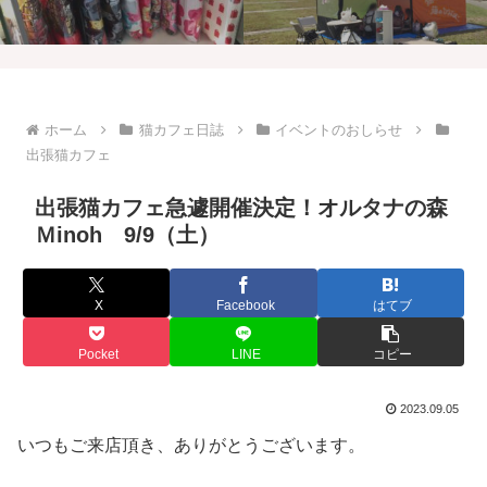
ホーム
猫カフェ日誌
イベントのおしらせ
出張猫カフェ
出張猫カフェ急遽開催決定！オルタナの森
Ｍinoh 9/9（土）
X
Facebook
はてブ
Pocket
LINE
コピー
2023.09.05
いつもご来店頂き、ありがとうございます。