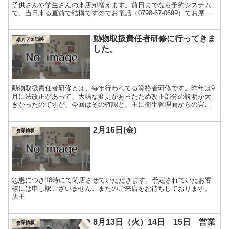
子供さんや学生さんの来店が増えます。前日までなら予約システム
で、当日来る直前で結構ですのでお電話（0798-67-0699）でお席の
確保をおすすめします。さて、いよいよ明日は、出屋...
動物取扱責任者研修に行ってきま
猫カフェ日誌
した。
動物取扱責任者研修とは、毎年行われてる資格者研修です。昨年は9
月に法改正があって、大幅な変更があったため改正部分の説明が大
きかったのですが、今回はその確認と、主に衛生管理面からの害虫
の話で、去年と全く違って面白かったです。まだまだ害虫・害獣...
2月16日(金)
営業情報
急患につき18時にて閉店させていただきます。予定されていたお客
様には申し訳ございません。またのご来店をお待ちしております。
店主
8月13日（火）14日 15日 営業
営業情報