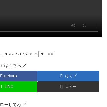
ー
猫カフェひなたぼっこ
トロロ
ェアはこちら ／
Facebook
はてブ
LINE
コピー
ォローしてね ／