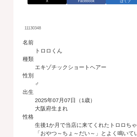
X
Facebook
はてブ
11130348
名前
トロロくん
種類
エキゾチックショートヘアー
性別
♂
出生
2025年07月07日（1歳）
大阪府生まれ
性格
生後1か月で当店に来てくれたトロロち
「おやつ～ちょ～だい～」とよく鳴いて