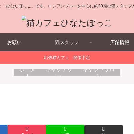
ェ「ひなたぼっこ」です。ロシアンブルーを中心に約30頭の猫スタッフ
お願い
猫スタッフ
店舗情報
出張猫カフェ 開催予定
キ
消
出
ポータ
キャッテリ
キャットサロ
ャ
耗
張
ル
ー
ン
ッ
品
猫
ト
販
カ
ホ
売
フ
テ
ェ
ル