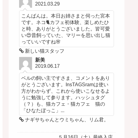
2021.03.29
こんばんは。本日お姉さまと伺った宮本
です。ネコ🐈カフェ初体験、楽しめたひ
と時、ありがとうございました。皆可愛
い😍昔飼っていた、マリーを思い出し猫
っていいですね🌸
新しい猫スタッフ
新美
2019.06.17
ベルの飼い主ですさま、コメントをあり
がとうございます。InsTAGSramは使い
方がわからず、これから使いこなせるよ
うに勉強して参ります。ハッシュタグ
（？）も、猫カフェ・猫カフェ 猫の
「ひなたぼっこ」...
ナギサちゃんとウミちゃん、リム君。
５月16日（土）最終入店