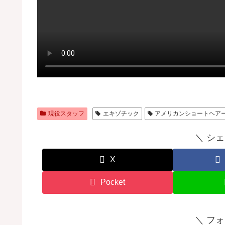
現役スタッフ
エキゾチック
アメリカンショートヘア
＼ シ
X
Pocket
＼ フ