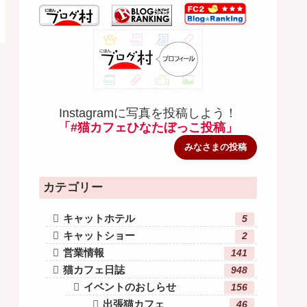
Instagramに写真を投稿しよう！
「#猫カフェひなたぼっこ投稿」
みなさまの投稿
カテゴリー
キャットホテル
5
キャットショー
2
営業情報
141
猫カフェ日誌
948
イベントのおしらせ
156
出張猫カフェ
46