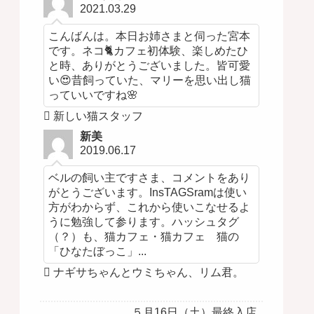
2021.03.29
こんばんは。本日お姉さまと伺った宮本
です。ネコ🐈カフェ初体験、楽しめたひ
と時、ありがとうございました。皆可愛
い😍昔飼っていた、マリーを思い出し猫
っていいですね🌸
新しい猫スタッフ
新美
2019.06.17
ベルの飼い主ですさま、コメントをあり
がとうございます。InsTAGSramは使い
方がわからず、これから使いこなせるよ
うに勉強して参ります。ハッシュタグ
（？）も、猫カフェ・猫カフェ 猫の
「ひなたぼっこ」...
ナギサちゃんとウミちゃん、リム君。
５月16日（土）最終入店