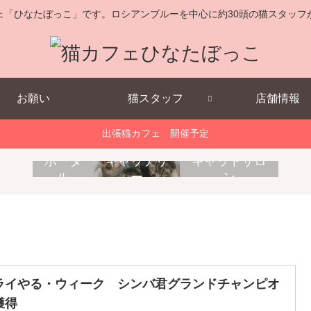
ェ「ひなたぼっこ」です。ロシアンブルーを中心に約30頭の猫スタッフ
お願い
猫スタッフ
店舗情報
出張猫カフェ 開催予定
キ
消
出
ポータ
キャッテリ
キャットサロ
ャ
耗
張
ル
ー
ン
ッ
品
猫
ト
販
カ
ホ
売
フ
テ
ェ
ル
ライやる・ウィーク シンバ君グランドチャンピオ
獲得