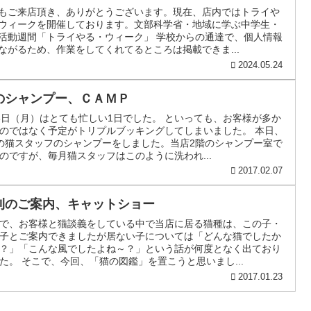
もご来店頂き、ありがとうございます。現在、店内ではトライや
ウィークを開催しております。文部科学省・地域に学ぶ中学生・
活動週間「トライやる・ウィーク」 学校からの通達で、個人情報
ながるため、作業をしてくれてるところは掲載できま...
2024.05.24
のシャンプー、ＣＡＭＰ
6日（月）はとても忙しい1日でした。 といっても、お客様が多か
のではなく予定がトリプルブッキングしてしまいました。 本日、
の猫スタッフのシャンプーをしました。当店2階のシャンプー室で
のですが、毎月猫スタッフはこのように洗われ...
2017.02.07
刊のご案内、キャットショー
で、お客様と猫談義をしている中で当店に居る猫種は、この子・
子とご案内できましたが居ない子については「どんな猫でしたか
？」「こんな風でしたよね～？」という話が何度となく出ており
た。 そこで、今回、「猫の図鑑」を置こうと思いまし...
2017.01.23