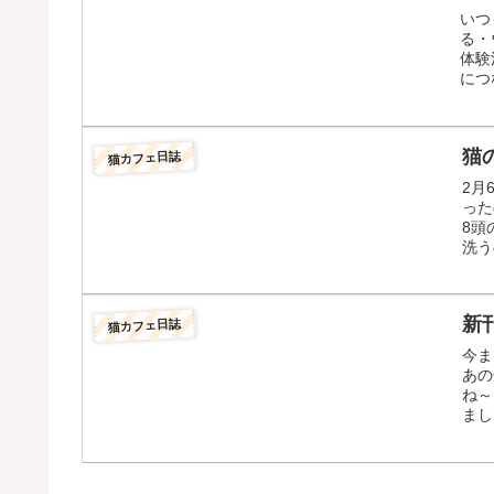
いつ
る・
体験
につ
猫
猫カフェ日誌
2月
った
8頭
洗う
新
猫カフェ日誌
今ま
あの
ね～
まし