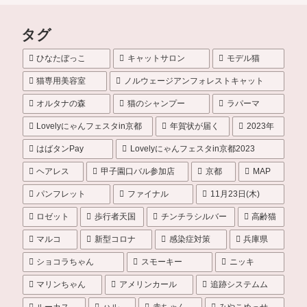
タグ
ひなたぼっこ
キャットサロン
モデル猫
猫専用美容室
ノルウェージアンフォレストキャット
オルタナの森
猫のシャンプー
ラパーマ
Lovelyにゃんフェスタin京都
年賀状が届く
2023年
はばタンPay
Lovelyにゃんフェスタin京都2023
ヘアレス
甲子園口バル参加店
京都
MAP
パンフレット
ファイナル
11月23日(木)
ロゼット
歩行者天国
チンチラシルバー
高齢猫
マルコ
新型コロナ
感染症対策
兵庫県
ショコラちゃん
スモーキー
ニッキ
マリンちゃん
アメリンカール
追跡システムム
ルーカス
ハル
赤ちゃん
みやこめっせ