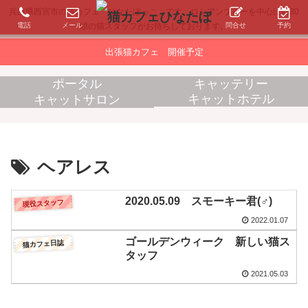
兵庫県西宮市の猫カフェ「ひなたぼっこ」です。ロシアンブルーを中心に約30
電話
メール
問合せ
予約
頭の猫スタッフがお待ちしております。
出張猫カフェ 開催予定
ポータル
キャッテリー
キャットホテル
キャットサロン
消耗品販売
出張猫カフェ
ヘアレス
2020.05.09 スモーキー君(♂)
現役スタッフ
2022.01.07
ゴールデンウィーク 新しい猫ス
猫カフェ日誌
タッフ
2021.05.03