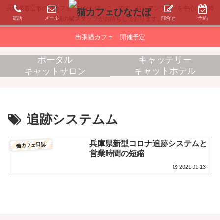
兵庫県西宮市の猫カフェ「ひなたぼっこ」です。ロシアンブルーを中心に約30
電話
メール
問合せ
予約
頭の猫スタッフがお待ちしております。
出張猫カフェ 開催予定
ポータル
キャッテリー
キャットホテル
キャットサロン
消耗品販売
出張猫カフェ
追跡システムム
兵庫県新型コロナ追跡システムと
猫カフェ日誌
営業時間の短縮
2021.01.13