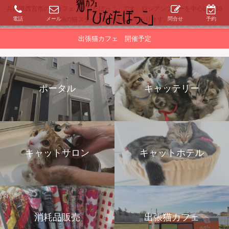
兵庫県西宮市の猫カフェ「ひなたぼっこ」です。ロシアンブルーを中心に約30
電話
メール
問合せ
予約
頭の猫スタッフがお待ちしております。
出張猫カフェ 開催予定
ポータル
キャッテリー
キャットサロン
キャットホテル
消耗品販売
出張猫カフェ