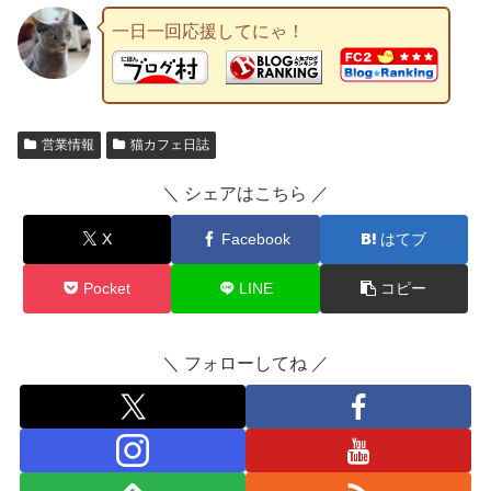
一日一回応援してにゃ！
営業情報
猫カフェ日誌
＼ シェアはこちら ／
X
Facebook
はてブ
Pocket
LINE
コピー
＼ フォローしてね ／