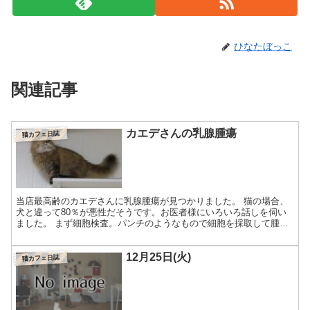
ひなたぼっこ
関連記事
カエデさんの乳腺腫瘍
猫カフェ日誌
当店最高齢のカエデさんに乳腺腫瘍が見つかりました。 猫の場合、
犬と違って80％が悪性だそうです。お医者様にいろいろ話しを伺い
ました。 まず細胞検査。パンチのようなもので細胞を採取して腫瘍
の種類や悪性か良性かなどを調べます。これが結構、負担に...
12月25日(火)
猫カフェ日誌