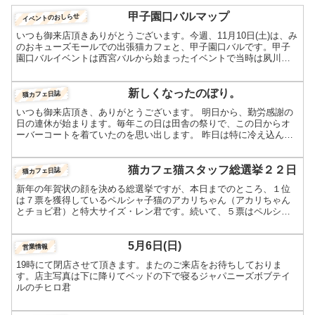
甲子園口バルマップ
イベントのおしらせ
いつも御来店頂きありがとうございます。今週、11月10日(土)は、み
のおキューズモールでの出張猫カフェと、甲子園口バルです。甲子
園口バルイベントは西宮バルから始まったイベントで当時は夙川バ
ル西北バルなど各地で開催されていました。地域でブッキ...
新しくなったのぼり。
猫カフェ日誌
いつも御来店頂き、ありがとうございます。 明日から、勤労感謝の
日の連休が始まります。毎年この日は田舎の祭りで、この日からオ
ーバーコートを着ていたのを思い出します。 昨日は特に冷え込んだ
ようで、サッシが結露していました。店を建てたとき、結露し...
猫カフェ猫スタッフ総選挙２２日
猫カフェ日誌
新年の年賀状の顔を決める総選挙ですが、本日までのところ、１位
は７票を獲得しているペルシャ子猫のアカリちゃん（アカリちゃん
とチョビ君）と特大サイズ・レン君です。続いて、５票はペルシャ
営業部長ナルト君、ソマリｍｉｘのチョビ君、膝乗り黒猫のユイ
ち...
5月6日(日)
営業情報
19時にて閉店させて頂きます。またのご来店をお待ちしておりま
す。店主写真は下に降りてベッドの下で寝るジャパニーズボブテイ
ルのチヒロ君