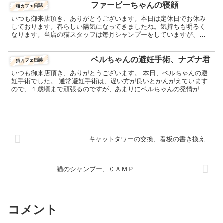
ファービーちゃんの寝顔
猫カフェ日誌
いつも御来店頂き、ありがとうございます。本日は定休日でお休み
しております。春らしい陽気になってきましたね。気持ちも明るく
なります。当店の猫スタッフは毎月シャンプーをしていますが、今
月は黒い毛に艶が出るように新しいトリートメントを試してみま
し...
ベルちゃんの避妊手術、ナズナ君
猫カフェ日誌
いつも御来店頂き、ありがとうございます。 本日、ベルちゃんの避
妊手術でした。 通常避妊手術は、遅い方が良いとかんがえています
ので、１歳頃まで頑張るのですが、あまりにベルちゃんの発情がき
つく苦しそうなので、急遽踏み切りました。日頃、お医者様に...
キャットタワーの交換、看板の書き換え
猫のシャンプー、ＣＡＭＰ
コメント