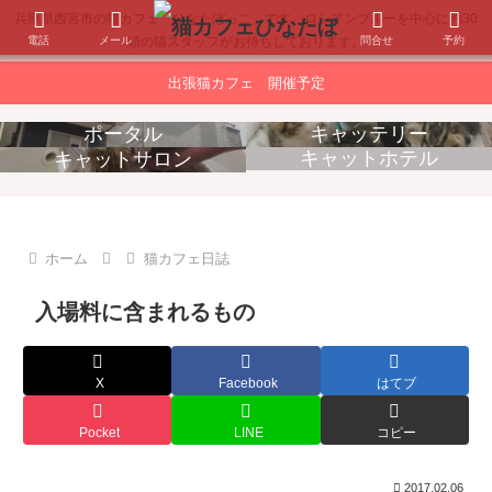
兵庫県西宮市の猫カフェ「ひなたぼっこ」です。ロシアンブルーを中心に約30
電話
メール
問合せ
予約
頭の猫スタッフがお待ちしております。
出張猫カフェ 開催予定
ポータル
キャッテリー
キャットホテル
キャットサロン
消耗品販売
出張猫カフェ
ホーム
猫カフェ日誌
入場料に含まれるもの
X
Facebook
はてブ
Pocket
LINE
コピー
2017.02.06