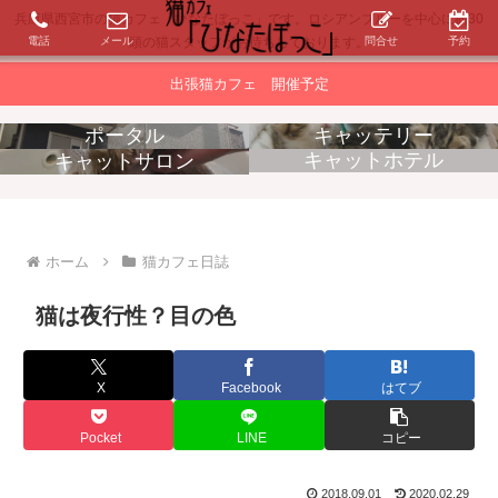
兵庫県西宮市の猫カフェ「ひなたぼっこ」です。ロシアンブルーを中心に約30
電話
メール
問合せ
予約
頭の猫スタッフがお待ちしております。
出張猫カフェ 開催予定
ポータル
キャッテリー
キャットホテル
キャットサロン
消耗品販売
出張猫カフェ
ホーム
猫カフェ日誌
猫は夜行性？目の色
X
Facebook
はてブ
Pocket
LINE
コピー
2018.09.01
2020.02.29