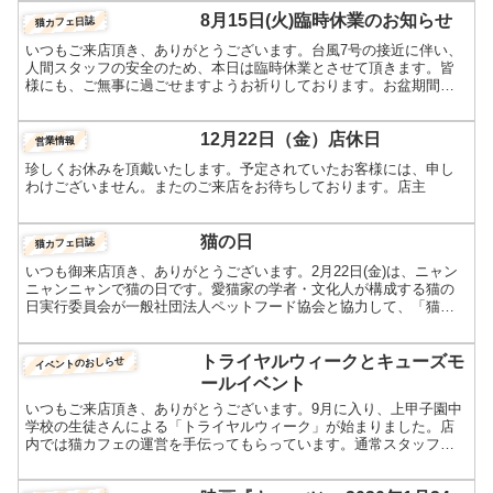
8月15日(火)臨時休業のお知らせ
猫カフェ日誌
いつもご来店頂き、ありがとうございます。台風7号の接近に伴い、
人間スタッフの安全のため、本日は臨時休業とさせて頂きます。皆
様にも、ご無事に過ごせますようお祈りしております。お盆期間
中、ホテルでお預かりの、アチェンちゃん ラピスちゃん エビス...
12月22日（金）店休日
営業情報
珍しくお休みを頂戴いたします。予定されていたお客様には、申し
わけございません。またのご来店をお待ちしております。店主
猫の日
猫カフェ日誌
いつも御来店頂き、ありがとうございます。2月22日(金)は、ニャン
ニャンニャンで猫の日です。愛猫家の学者・文化人が構成する猫の
日実行委員会が一般社団法人ペットフード協会と協力して、「猫と
一緒に暮らせる幸せに感謝し、猫とともにこの喜びをかみし...
トライヤルウィークとキューズモ
イベントのおしらせ
ールイベント
いつもご来店頂き、ありがとうございます。9月に入り、上甲子園中
学校の生徒さんによる「トライヤルウィーク」が始まりました。店
内では猫カフェの運営を手伝ってもらっています。通常スタッフ
は、単色のエプロンで研修生や生徒さんは柄物のエプロンを着け
て...