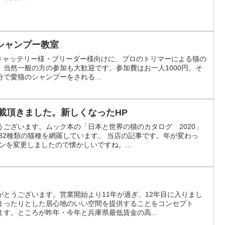
シャンプー教室
0:00キャッテリー様・ブリーダー様向けに、プロのトリマーによる猫の
当然一般の方の参加も大歓迎です。参加費はお一人1000円。そ
で愛猫のシャンプーをされる...
掲載頂きました。新しくなったHP
ございます。ムック本の「日本と世界の猫のカタログ 2020」
82種類の猫種を網羅しています。 当店の記事です。年が変わっ
ンを変更しましたので懐かしいですね。...
とうございます。営業開始より11年が過ぎ、12年目に入りまし
まったりとした居心地のいい空間を提供することをコンセプト
す。ところが昨年・今年と兵庫県最低賃金の高...