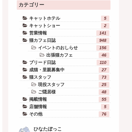
カテゴリー
キャットホテル
5
キャットショー
2
営業情報
141
猫カフェ日誌
948
イベントのおしらせ
156
出張猫カフェ
46
ブリード日誌
110
成猫・里親募集中
27
猫スタッフ
73
現役スタッフ
25
ご隠居様
48
掲載情報
55
店舗情報
5
その他
76
ひなたぼっこ