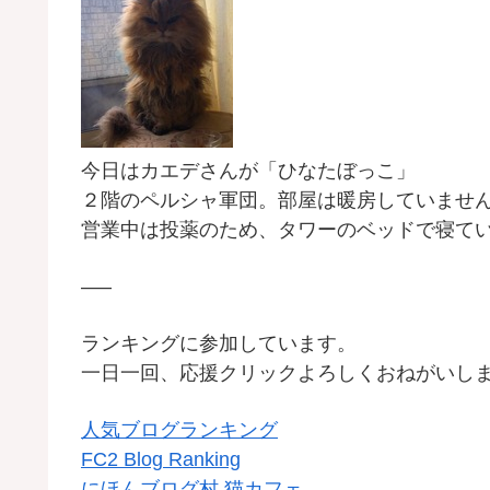
今日はカエデさんが「ひなたぼっこ」
２階のペルシャ軍団。部屋は暖房していませ
営業中は投薬のため、タワーのベッドで寝て
—–
ランキングに参加しています。
一日一回、応援クリックよろしくおねがいし
人気ブログランキング
FC2 Blog Ranking
にほんブログ村 猫カフェ