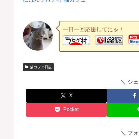
一日一回応援してにゃ！
猫カフェ日誌
＼ シ
X
Pocket
＼ フ