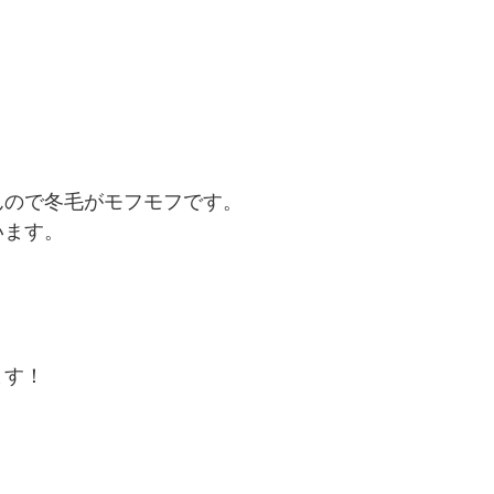
んので冬毛がモフモフです。
います。
ます！