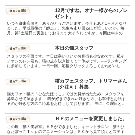
ています。じつは、当店の猫スタッフも応募しようかとこっ...
12月ですね。オナー様からのプレ
猫カフェ日誌
ゼント。
いつも御来店頂き、ありがとうございます。今年もあと1ヶ月となり
ました。平成最後の「師走」、先生も走り回るほど忙しいとか。毎
月、第1土曜日に実施しております大そうじですが、今回は年末の大
そうじと併せて22日に開催いたします。冬場の店内は温度2...
本日の猫スタッフ
猫カフェ日誌
スタッフの今西です。本日は寒いせいかお客様も少なめです。私イ
チオシのレン君も、猫の皮を脱ぎ捨てて一休みです。-----ランキング
に参加しています。一日一回、応援クリックよろしくおねがいしま
す！人気ブログランキングFC2 Blog Ranki...
猫カフェスタッフ、トリマーさん
猫カフェ日誌
（外注可）募集
猫カフェ・猫の「ひなたぼっこ」では欠員が出たため、スタッフを
募集させて頂きます。 猫が好きできれい好きな方、お客様とお話す
るのが好きな方のご応募をお待ちしております。 主に、金曜日と日
曜日に出勤できる方なら、なお嬉しいです。 募集要項 募集...
ＨＰのメニューを変更しました。
猫カフェ日誌
この度「猫の美容室」ＨＰができました。キャットサロン 猫のひ
なたぼっこＴｏｐのアニメーションは、ＰＣから見て頂くとステキ