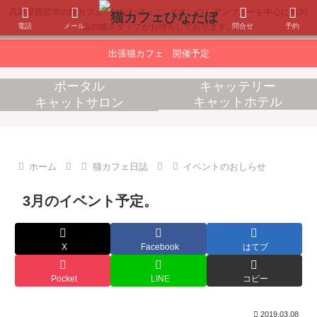
兵庫県西宮市の猫カフェ「ひなたぼっこ」です。ロシアンブルーを中心に約30
電話
メール
問合せ
予約
頭の猫スタッフがお待ちしております。
出張猫カフェ 開催予定
ポータル
キャッテリー
キャットホテル
キャットサロン
消耗品販売
出張猫カフェ
ホーム
猫カフェ日誌
イベントのおしらせ
3月のイベント予定。
X
Facebook
はてブ
Pocket
LINE
コピー
2019.03.08