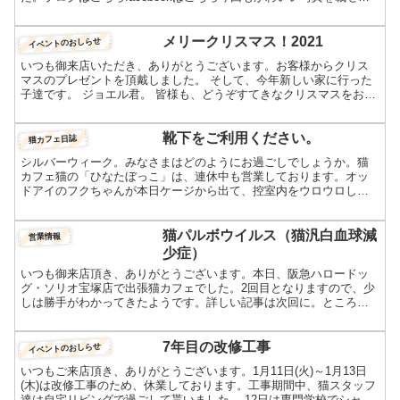
頂いてます。特に「那津ちゃん」。黒猫はお顔がわかりにく...
メリークリスマス！2021
イベントのおしらせ
いつも御来店いただき、ありがとうございます。お客様からクリス
マスのプレゼントを頂戴しました。 そして、今年新しい家に行った
子達です。 ジョエル君。 皆様も、どうぞすてきなクリスマスをお過
ごしください。 さて、年末の恒例行事「猫スタッフ総選挙...
靴下をご利用ください。
猫カフェ日誌
シルバーウィーク。みなさまはどのようにお過ごしでしょうか。猫
カフェ猫の「ひなたぼっこ」は、連休中も営業しております。オッ
ドアイのフクちゃんが本日ケージから出て、控室内をウロウロして
ました。皆様とお会いできる日も、近いかもしれません。さて、
９...
猫パルボウイルス（猫汎白血球減
営業情報
少症）
いつも御来店頂き、ありがとうございます。本日、阪急ハロードッ
グ・ソリオ宝塚店で出張猫カフェでした。2回目となりますので、少
しは勝手がわかってきたようです。詳しい記事は次回に。ところ
で、ネットで東京の猫カフェに猫パルボが出たと、もっぱらの噂
で...
7年目の改修工事
イベントのおしらせ
いつもご来店頂き、ありがとうございます。1月11日(火)～1月13日
(木)は改修工事のため、休業しております。工事期間中、猫スタッフ
達は自宅リビングで過ごして貰いました。 12日は専門学校でシャン