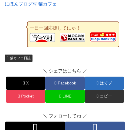
にほんブログ村 猫カフェ
一日一回応援してにゃ！
猫カフェ日誌
＼ シェアはこちら ／
X
Facebook
はてブ
Pocket
LINE
コピー
＼ フォローしてね ／