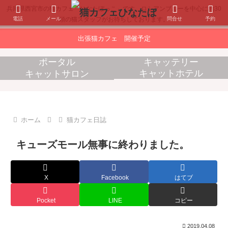
兵庫県西宮市の猫カフェ「ひなたぼっこ」です。ロシアンブルーを中心に約30
電話
メール
問合せ
予約
頭の猫スタッフがお待ちしております。
出張猫カフェ 開催予定
ポータル
キャッテリー
キャットホテル
キャットサロン
消耗品販売
出張猫カフェ
ホーム
猫カフェ日誌
キューズモール無事に終わりました。
X
Facebook
はてブ
Pocket
LINE
コピー
2019.04.08