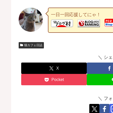
一日一回応援してにゃ！
猫カフェ日誌
＼ シ
X
Pocket
＼ フ