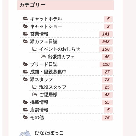
カテゴリー
キャットホテル
5
キャットショー
2
営業情報
141
猫カフェ日誌
948
イベントのおしらせ
156
出張猫カフェ
46
ブリード日誌
110
成猫・里親募集中
27
猫スタッフ
73
現役スタッフ
25
ご隠居様
48
掲載情報
55
店舗情報
5
その他
76
ひなたぼっこ