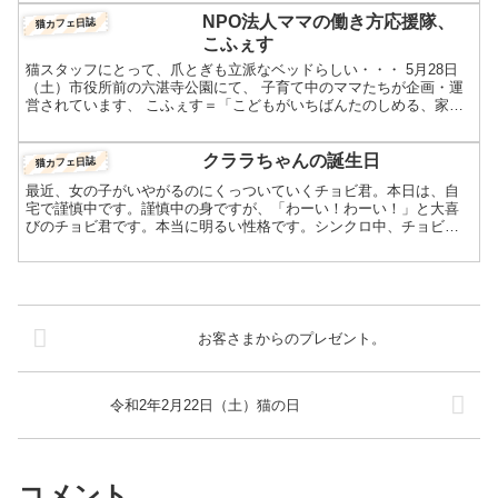
NPO法人ママの働き方応援隊、
猫カフェ日誌
こふぇす
猫スタッフにとって、爪とぎも立派なベッドらしい・・・ 5月28日
（土）市役所前の六湛寺公園にて、 子育て中のママたちが企画・運
営されています、 こふぇす＝「こどもがいちばんたのしめる、家族
みんなのフェスティバル」が開催されます。 猫の「ひな...
クララちゃんの誕生日
猫カフェ日誌
最近、女の子がいやがるのにくっついていくチョビ君。本日は、自
宅で謹慎中です。謹慎中の身ですが、「わーい！わーい！」と大喜
びのチョビ君です。本当に明るい性格です。シンクロ中、チョビ君
とアッシュ君本日は、クララちゃんの6歳の誕生日です。続いて明...
お客さまからのプレゼント。
令和2年2月22日（土）猫の日
コメント