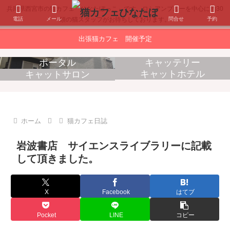
兵庫県西宮市の猫カフェ「ひなたぼっこ」です。ロシアンブルーを中心に約30
電話
メール
問合せ
予約
頭の猫スタッフがお待ちしております。
出張猫カフェ 開催予定
ポータル
キャッテリー
キャットホテル
キャットサロン
消耗品販売
出張猫カフェ
ホーム
猫カフェ日誌
岩波書店 サイエンスライブラリーに記載
して頂きました。
X
Facebook
はてブ
Pocket
LINE
コピー