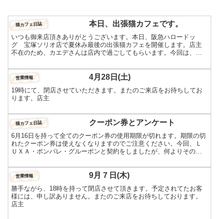
本日、出張猫カフェです。
猫カフェ日誌
いつも御来店頂きありがとうございます。本日、阪急ハロードッ
グ 宝塚ソリオ店で夏休み最後の出張猫カフェを開催します。店主
不在のため、カエデさんは店内で過ごしてもらいます。今回は、当
店の顔ロシアンブルーを中心に仔猫も出張する予定です。皆様の御
来...
4月28日(土)
営業情報
19時にて、閉店させていただきます。またのご来店をお待ちしてお
ります。店主
クーポン券とアンケート
猫カフェ日誌
6月16日を持って全てのクーポン券の使用期限が切れます。期限の切
れたクーポン券は使えなくなりますのでご注意ください。今回、Ｌ
ＵＸＡ・ポンパレ・グルーポンと契約をしましたが、何よりその利
用者アンケートが非常に参考となりました。中でも、「猫ちゃ...
9月７日(木)
営業情報
勝手ながら、18時を持って閉店させて頂きます。予定されてたお客
様には、申し訳ありません。またのご来店をお待ちしております。
店主