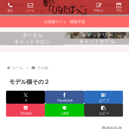
兵庫県西宮市の猫カフェ「ひなたぼっこ」です。ロシアンブルーを中心に約30
電話
メール
問合せ
予約
頭の猫スタッフがお待ちしております。
出張猫カフェ 開催予定
ポータル
キャッテリー
キャットホテル
キャットサロン
消耗品販売
出張猫カフェ
ホーム
その他
モデル猫その２
X
Facebook
はてブ
Pocket
LINE
コピー
2016.01.29