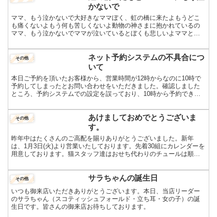
かないで
ママ、もう泣かないで大好きなママぼく、虹の橋に来たよもうどこ
も痛くないよもう何も苦しくないよ動物の神さまに抱かれているの
ママ、もう泣かないでママが泣いているとぼくも悲しいよママと一
緒だったあの日あの春も、あの夏もぼくはいつも幸せだったよマ
マ...
ネット予約システムの不具合につ
その他
いて
本日ご予約を頂いたお客様から、営業時間が12時からなのに10時で
予約してしまったとお問い合わせをいただきました。確認しました
ところ、予約システムでの設定を誤っており、10時から予約できる
状態となっておりました。今のところ、お問い合わせいただ...
あけましておめでとうございま
その他
す。
昨年中はたくさんのご高配を賜りありがとうございました。新年
は、1月3日(火)より営業いたしております。先着30組にカレンダーを
用意しております。猫スタッフ達はおせち代わりのチュールは順番
に一人１本ずつ2回食べました。大晦日に、スコティッシュ...
サラちゃんの誕生日
その他
いつも御来店いただきありがとうございます。本日、当店リーダー
のサラちゃん（スコティッシュフォールド・立ち耳・女の子）の誕
生日です。皆さんの御来店お待ちしております。