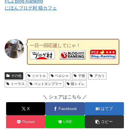
FC2 Blog Ranking
にほんブログ村 猫カフェ
一日一回応援してにゃ！
その他
シャトル
ペルシャ
子猫
アカリ
トーラス
ペットタンブラー
猫トイレ
＼ シェアはこちら ／
X
Facebook
はてブ
Pocket
LINE
コピー