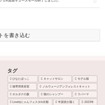
フェin箕面キューズモール終了しました。
トを書き込む
タグ
ひなたぼっこ
キャットサロン
モデル猫
猫専用美容室
ノルウェージアンフォレストキャット
オルタナの森
猫のシャンプー
ラパーマ
Lovelyにゃんフェスタin京都
年賀状が届く
2023年