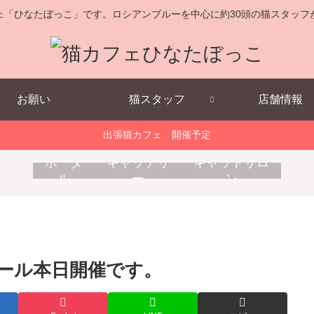
ェ「ひなたぼっこ」です。ロシアンブルーを中心に約30頭の猫スタッフ
お願い
猫スタッフ
店舗情報
出張猫カフェ 開催予定
キ
消
出
ポータ
キャッテリ
キャットサロ
ャ
耗
張
ル
ー
ン
ッ
品
猫
ト
販
カ
ホ
売
フ
テ
ェ
ル
モール本日開催です。