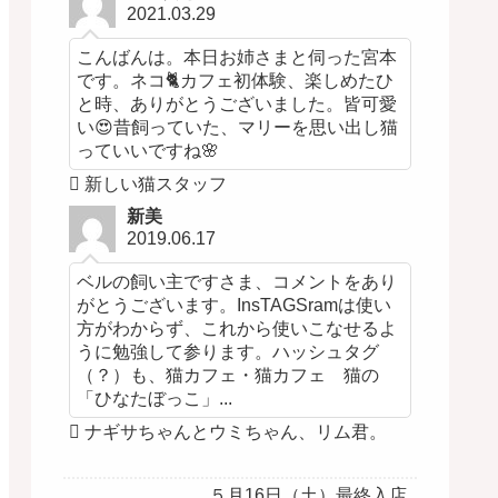
2021.03.29
こんばんは。本日お姉さまと伺った宮本
です。ネコ🐈カフェ初体験、楽しめたひ
と時、ありがとうございました。皆可愛
い😍昔飼っていた、マリーを思い出し猫
っていいですね🌸
新しい猫スタッフ
新美
2019.06.17
ベルの飼い主ですさま、コメントをあり
がとうございます。InsTAGSramは使い
方がわからず、これから使いこなせるよ
うに勉強して参ります。ハッシュタグ
（？）も、猫カフェ・猫カフェ 猫の
「ひなたぼっこ」...
ナギサちゃんとウミちゃん、リム君。
５月16日（土）最終入店