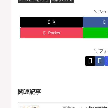
イベントのおしらせ
猫カフェ日誌
＼ シ
X
Pocket
＼ フ
関連記事