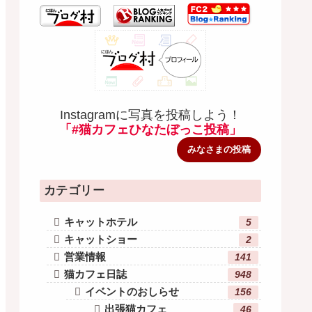
Instagramに写真を投稿しよう！
「#猫カフェひなたぼっこ投稿」
みなさまの投稿
カテゴリー
キャットホテル
5
キャットショー
2
営業情報
141
猫カフェ日誌
948
イベントのおしらせ
156
出張猫カフェ
46