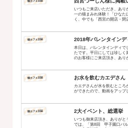
西宮つーしん様に掲載
猫カフェ日誌
いつもご来店いただき、あり
一の猫まみれ体験！「ひなた
く、中でも「西宮の開店・閉店
2018年バレンタインデ
猫カフェ日誌
本日は、バレンタインディで
たです。平日にしては珍しく
のお客様にご来店頂き、ありが
お水を飲むカエデさん
猫カフェ日誌
カエデさんが水を飲むところ
ができたので、動画をアップ
2大イベント、総選挙
猫カフェ日誌
いつも御来店頂き、ありがとう
では、「第8回 甲子園口バ