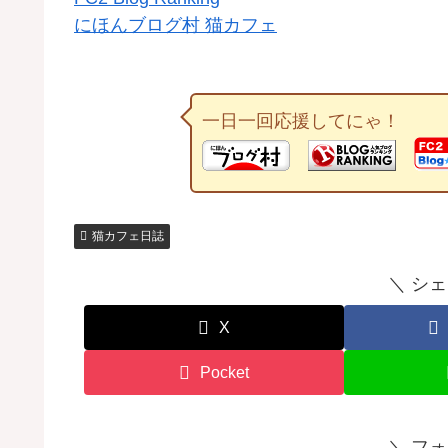
にほんブログ村 猫カフェ
一日一回応援してにゃ！
猫カフェ日誌
＼ シ
X
Pocket
＼ フ