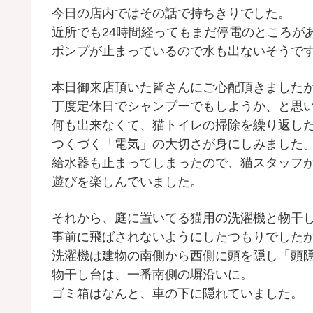
今日の店内ではその話で持ちきりでした。
近所でも24時間経ってもまだ停電のところが
ポンプが止まっているので水も出ないそうで
本日御来店頂いた皆さんにご心配頂きましたが
丁度定休日でシャンプーでもしようか、と思
何も出来なくて、猫トイレの掃除を繰り返し
つくづく「電気」の大切さが身にしみました
給水器も止まってしまったので、猫スタッフ
遊びを楽しんでいました。
それから、庭に置いてる猫用の洗濯機と物干
事前に飛ばされないようにしたつもりでした
洗濯機は建物の南側から西側に頭を隠し「頭
物干し台は、一番南側の塀沿いに。
ゴミ箱はなんと、車の下に隠れていました。