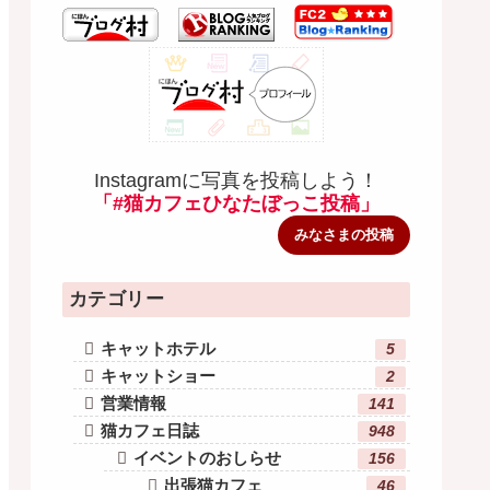
Instagramに写真を投稿しよう！
「#猫カフェひなたぼっこ投稿」
みなさまの投稿
カテゴリー
キャットホテル
5
キャットショー
2
営業情報
141
猫カフェ日誌
948
イベントのおしらせ
156
出張猫カフェ
46