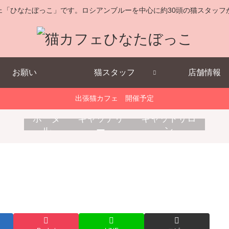
ェ「ひなたぼっこ」です。ロシアンブルーを中心に約30頭の猫スタッフ
お願い
猫スタッフ
店舗情報
出張猫カフェ 開催予定
キ
消
出
ポータ
キャッテリ
キャットサロ
ャ
耗
張
ル
ー
ン
ッ
品
猫
ト
販
カ
ホ
売
フ
テ
ェ
ル