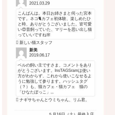
2021.03.29
こんばんは。本日お姉さまと伺った宮本
です。ネコ🐈カフェ初体験、楽しめたひ
と時、ありがとうございました。皆可愛
い😍昔飼っていた、マリーを思い出し猫
っていいですね🌸
新しい猫スタッフ
新美
2019.06.17
ベルの飼い主ですさま、コメントをあり
がとうございます。InsTAGSramは使い
方がわからず、これから使いこなせるよ
うに勉強して参ります。ハッシュタグ
（？）も、猫カフェ・猫カフェ 猫の
「ひなたぼっこ」...
ナギサちゃんとウミちゃん、リム君。
５月16日（土）最終入店