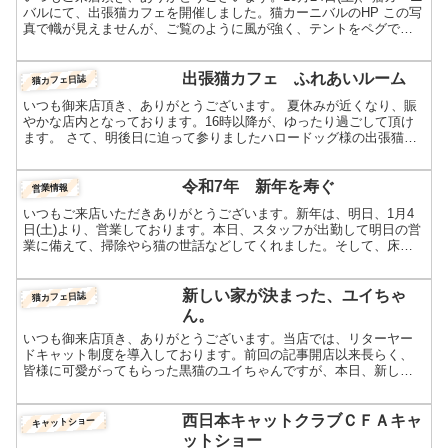
バルにて、出張猫カフェを開催しました。猫カーニバルのHP この写
真で幟が見えませんが、ご覧のように風が強く、テントをペグで固
定するも全体が大きく揺れました。訪れていただいた...
出張猫カフェ ふれあいルーム
猫カフェ日誌
いつも御来店頂き、ありがとうございます。 夏休みが近くなり、賑
やかな店内となっております。16時以降が、ゆったり過ごして頂け
ます。 さて、明後日に迫って参りましたハロードッグ様の出張猫カ
フェですが、着々と準備が進んでおります。 阪急ハロード...
令和7年 新年を寿ぐ
営業情報
いつもご来店いただきありがとうございます。新年は、明日、1月4
日(土)より、営業しております。本日、スタッフが出勤して明日の営
業に備えて、掃除やら猫の世話などしてくれました。そして、床の
カーペットを張り替えてくれました。 4日ぶりにシャッタ...
新しい家が決まった、ユイちゃ
猫カフェ日誌
ん。
いつも御来店頂き、ありがとうございます。当店では、リターヤー
ドキャット制度を導入しております。前回の記事開店以来長らく、
皆様に可愛がってもらった黒猫のユイちゃんですが、本日、新しい
家に、お嫁に行きました。 事前に皆様にお知らせするはずだった...
西日本キャットクラブＣＦＡキャ
キャットショー
ットショー