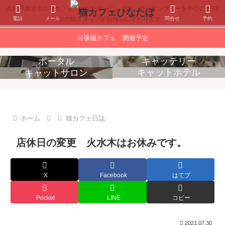
兵庫県西宮市の猫カフェ「ひなたぼっこ」です。ロシアンブルーを中心に約30
電話
メール
問合せ
予約
頭の猫スタッフがお待ちしております。
出張猫カフェ 開催予定
ポータル
キャッテリー
キャットホテル
キャットサロン
消耗品販売
出張猫カフェ
ホーム
猫カフェ日誌
店休日の変更 火水木はお休みです。
X
Facebook
はてブ
Pocket
LINE
コピー
2021.07.30