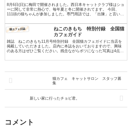
8月6日(日)に梅田で開催されました。西日本キャットクラブ様はショ
ーに関して非常に熱心で、毎年夏と冬に開催されてます。 今回、
111頭の猫ちゃんが参加しました。専門用語では、「出陳」と言いま
す。お客様に「キャットショーってどんなことするんで...
ねこのきもち 特別付録 全国猫
猫カフェ日誌
カフェガイド
雑誌 ねこのきもち11月号特別付録 全国猫カフェガイドに当店を
掲載していただきました。店内に本誌をおいておりますので、興味
のある方はぜひご覧ください。残念ながらボツになった写真は4点で
以下の１点は、１０月２４日のサンケイリビングで使われるこ...
猫カフェ キャットサロン スタッフ募
集
新しい家に行ったチョビ君。
コメント