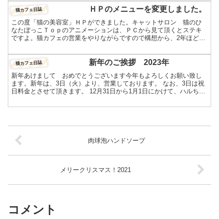
出...
ＨＰのメニューを変更しました。
猫カフェ日誌
この度「猫の美容室」ＨＰができました。キャットサロン 猫のひ
なたぼっこＴｏｐのアニメーションは、ＰＣから見て頂くとステキ
ですよ。猫カフェの営業をやりながらですので構想から、2年ほどか
かりました。許可の名前は一緒ですので、こちらのブログ内につ...
新年のご挨拶 2023年
猫カフェ日誌
新年あけまして おめでとうございます今年もよろしくお願い致し
ます。新年は、3日（火）より、営業しております。 なお、3日は祝
日料金とさせて頂きます。 12月31日から1月1日にかけて、ハルちゃ
んに5頭の赤ちゃんが産まれました。皆、無事に産ま...
肉球泡ハンドソープ
メリークリスマス！2021
コメント