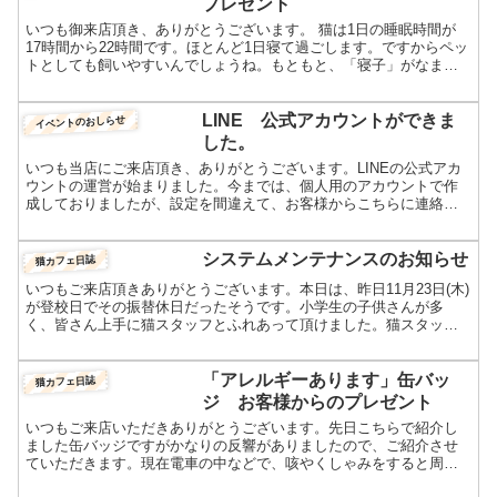
プレゼント
いつも御来店頂き、ありがとうございます。 猫は1日の睡眠時間が
17時間から22時間です。ほとんど1日寝て過ごします。ですからペッ
トとしても飼いやすいんでしょうね。もともと、「寝子」がなまっ
て「ねこ」と言われてるそうです。猫スタッフ達がまった...
LINE 公式アカウントができま
イベントのおしらせ
した。
いつも当店にご来店頂き、ありがとうございます。LINEの公式アカ
ウントの運営が始まりました。今までは、個人用のアカウントで作
成しておりましたが、設定を間違えて、お客様からこちらに連絡が
付かないようになっておりました。この度、LINEビジネス...
システムメンテナンスのお知らせ
猫カフェ日誌
いつもご来店頂きありがとうございます。本日は、昨日11月23日(木)
が登校日でその振替休日だったそうです。小学生の子供さんが多
く、皆さん上手に猫スタッフとふれあって頂けました。猫スタッフ
に大事に接して頂き、本当にありがとうございます。おかげ...
「アレルギーあります」缶バッ
猫カフェ日誌
ジ お客様からのプレゼント
いつもご来店いただきありがとうございます。先日こちらで紹介し
ました缶バッジですがかなりの反響がありましたので、ご紹介させ
ていただきます。現在電車の中などで、咳やくしゃみをすると周り
の方が非常に不安がられるそうです。ですから、店主も人ごみに