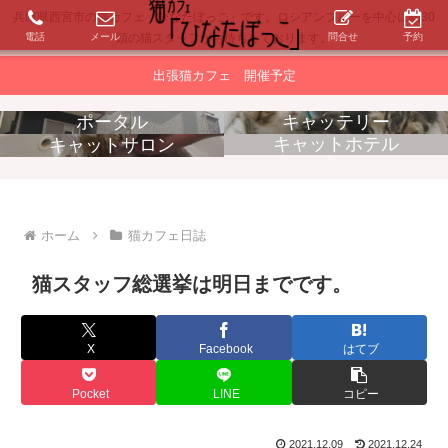
兵庫県西宮市の猫カフェ「ひなたぼっこ」です。ロシアンブルーを中心に約30
電話
メール
問合せ
予約
頭の猫スタッフがお待ちしております。
出張猫カフェ 開催予定
ポータル
キャッテリー
キャットホテル
キャットサロン
消耗品販売
出張猫カフェ
ホーム
猫カフェ日誌
猫スタッフ総選挙は明日までです。
X
Facebook
はてブ
Pocket
LINE
コピー
2021.12.09
2021.12.24