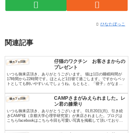
ひなたぼっこ
関連記事
仔猫のワクチン お客さまからの
猫カフェ日誌
プレゼント
いつも御来店頂き、ありがとうございます。 猫は1日の睡眠時間が
17時間から22時間です。ほとんど1日寝て過ごします。ですからペッ
トとしても飼いやすいんでしょうね。もともと、「寝子」がなまっ
て「ねこ」と言われてるそうです。猫スタッフ達がまった...
CAMPさまがみえられました。レ
猫カフェ日誌
ン君の膝乗り
いつも御来店頂き、ありがとうございます。 01月20日(月)、引き続
きCAMP様（京都大学心理学研究室）が来店されました。ブログは
こちらfacebookはこちら今回も可愛い写真を掲載して頂いておりま
す。いきなりのリコちゃん。人面猫そのままで...