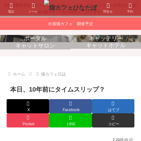
兵庫県西宮市の猫カフェ「ひなたぼっこ」です。ロシアンブルーを中心に約30
電話
メール
問合せ
予約
頭の猫スタッフがお待ちしております。
出張猫カフェ 開催予定
ポータル
キャッテリー
キャットホテル
キャットサロン
消耗品販売
出張猫カフェ
ホーム
猫カフェ日誌
本日、10年前にタイムスリップ？
X
Facebook
はてブ
Pocket
LINE
コピー
2025.01.17