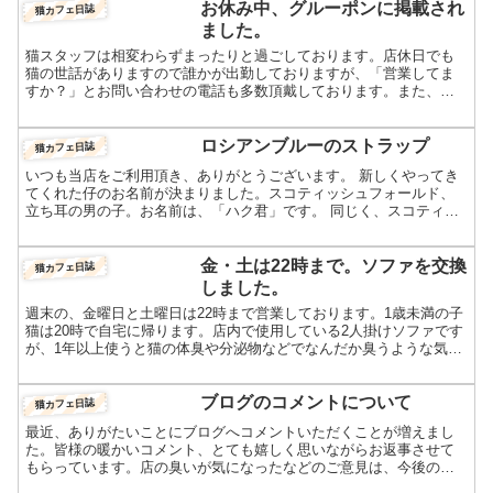
お休み中、グルーポンに掲載され
猫カフェ日誌
ました。
猫スタッフは相変わらずまったりと過ごしております。店休日でも
猫の世話がありますので誰かが出勤しておりますが、「営業してま
すか？」とお問い合わせの電話も多数頂戴しております。また、直
接ご来店いただいた方もありました。嬉しそうに「やっとこれた
ー...
ロシアンブルーのストラップ
猫カフェ日誌
いつも当店をご利用頂き、ありがとうございます。 新しくやってき
てくれた仔のお名前が決まりました。スコティッシュフォールド、
立ち耳の男の子。お名前は、「ハク君」です。 同じく、スコティッ
シュフォールド、折れ耳オッドアイの女の子は、モモちゃんの...
金・土は22時まで。ソファを交換
猫カフェ日誌
しました。
週末の、金曜日と土曜日は22時まで営業しております。1歳未満の子
猫は20時で自宅に帰ります。店内で使用している2人掛けソファです
が、1年以上使うと猫の体臭や分泌物などでなんだか臭うような気が
しました。そこで、今回交換しました。入り口入ってす...
ブログのコメントについて
猫カフェ日誌
最近、ありがたいことにブログへコメントいただくことが増えまし
た。皆様の暖かいコメント、とても嬉しく思いながらお返事させて
もらっています。店の臭いが気になったなどのご意見は、今後の改
善点にも繋がりますし、そういったご意見を得やすいように考え