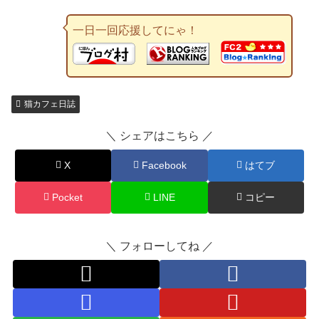
一日一回応援してにゃ！
猫カフェ日誌
＼ シェアはこちら ／
X
Facebook
はてブ
Pocket
LINE
コピー
＼ フォローしてね ／