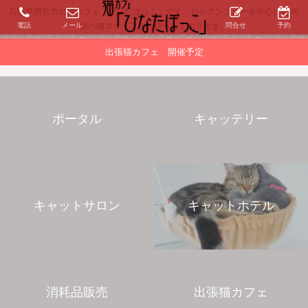
兵庫県西宮市の猫カフェ「ひなたぼっこ」です。ロシアンブルーを中心に約30
電話
メール
問合せ
予約
頭の猫スタッフがお待ちしております。
出張猫カフェ 開催予定
ポータル
キャッテリー
キャットサロン
キャットホテル
消耗品販売
出張猫カフェ