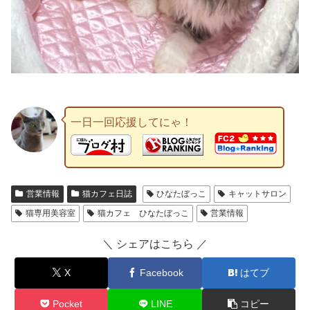
一日一回応援してにゃ！
営業情報
猫カフェ日誌
ひなたぼっこ
キャットサロン
猫専用美容室
猫カフェ ひなたぼっこ
営業情報
＼ シェアはこちら ／
X
Facebook
はてブ
Pocket
LINE
コピー