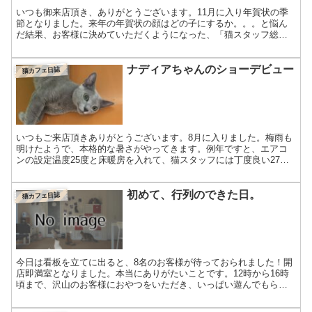
いつも御来店頂き、ありがとうございます。11月に入り年賀状の季
節となりました。来年の年賀状の顔はどの子にするか。。。と悩ん
だ結果、お客様に決めていただくようになった、「猫スタッフ総選
挙」ですが今年も昨日から始めました。退店5分前に、投票用の...
ナディアちゃんのショーデビュー
猫カフェ日誌
いつもご来店頂きありがとうございます。8月に入りました。梅雨も
明けたようで、本格的な暑さがやってきます。例年ですと、エアコ
ンの設定温度25度と床暖房を入れて、猫スタッフには丁度良い27～
28度の室内でしたが、今年は、窓を開放する時間が増えて...
初めて、行列のできた日。
猫カフェ日誌
今日は看板を立てに出ると、8名のお客様が待っておられました！開
店即満室となりました。本当にありがたいことです。12時から16時
頃まで、沢山のお客様におやつをいただき、いっぱい遊んでもらっ
て、猫スタッフたちも大喜びでした。夕方の猫さんたちは、...