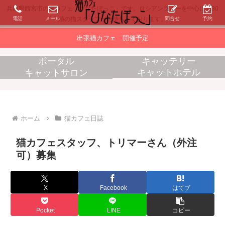
兵庫県西宮市の猫カフェ「ひなたぼっこ」です。ロシアンブルーを中心に約30
電話
メール
問合せ
予約
頭の猫スタッフがお待ちしております。
出張猫カフェ 開催予定
ポータル
キャッテリー
キャットホテル
キャットサロン
消耗品販売
出張猫カフェ
ホーム
猫カフェ日誌
猫カフェスタッフ、トリマーさん（外注
可）募集
X
Facebook
はてブ
Pocket
LINE
コピー