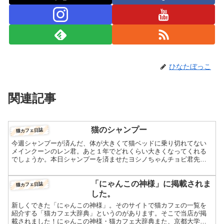
ひなたぼっこ
関連記事
猫のシャンプー
猫カフェ日誌
今週シャンプーが済んだ、体が大きくて猫ベッドに乗り切れてない
メインクーンのレン君。あと１年でどれくらい大きくなってくれる
でしょうか。本日シャンプーを済ませたヨシノちゃんチョビ君先日
済んだアカリちゃん。いずれもふわふわです。今回は出張をお願
い...
「にゃんこの神様」に掲載されま
猫カフェ日誌
した。
新しくできた「にゃんこの神様」。そのサイトで猫カフェの一覧を
紹介する「猫カフェ大辞典」というのがあります。そこで当店が掲
載されました！にゃんこの神様・猫カフェ大辞典また、京都大学・