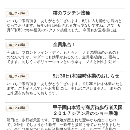
ＣＡＭＰ様からは「ほとんど０円大学」というwebページの取材...
猫のワクチン接種
猫カフェ日誌
いつもご来店頂き、ありがとうございます。6月に入り静かな店内と
なっております。毎年6月は来店される方も少ないですね。さて、6
月5日(月)は毎年恒例のワクチン接種でした。今回もお医者様に往診
して頂き、仔猫含めて30頭に接種しました。次回6月1...
全員集合！
猫カフェ日誌
今日は、フロントライン・ディ。もともと、ノミの駆除のためのも
のなんですが、マダニにも効果があるので、全員定期的に、投与し
てます。同じくレボリューションという薬は、ノミと回虫に効果が
あるそうです。しかしうちの子は、回虫検査では、「陰性」。で
す...
9月30日(木)臨時休業のおしらせ
猫カフェ日誌
いつもご来店頂き、ありがとうございます。 9月30日(木) 休業いたし
ます。ご予定されていたお客様には、申し訳ございません。 またの
ご来店をお待ちしております。
甲子園口本通り商店街歩行者天国
猫カフェ日誌
２０１７シアン君のショー準備
明日は、歩行者天国です。丁度娘が産まれた翌年から始まったの
で、34回目でしょうか？昨年、一昨年と参加させていただきました
が、今年は気がついたら申込期限が過ぎていましたので「高見の見