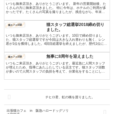
いつも御来店頂き、ありがとうございます。 新年の営業開始後、た
くさんの方に御来店頂きました。 特に今年は、ホテルのご利用が多
かったです。たくさんの写真を撮りましたが、残念ながら、年末に
PCが故障いたしました。なんとかスマホで、メールの閲覧が...
猫スタッフ総選挙2018締め切り
猫カフェ日誌
ました。
いつも御来店頂き、ありがとうございます。10日で締め切りまし
た、猫スタッフ総選挙ですが今回は大きな入れ替わりも無く、レン
君が1位を獲得しました。4回目総選挙を終えましたが、歴代1位にな
ったスタッフは「連覇」が無いところが不思議ですね。今年も...
無事に8周年を迎えました
猫カフェ日誌
いつもご来店頂き、ありがとうございます。最近急に人間スタッフ
が増えたため、指導にあたふたしている店主です。猫スタッフ頭数
が多いので人間スタッフの負担を考えて、分業化をすることにしま
した。オペレーションが落ち着くまでまだまだ時間がかかりそう
で...
チヒロ君、虹の橋を渡りました。
出張猫カフェ in 阪急ハロードッグソリ