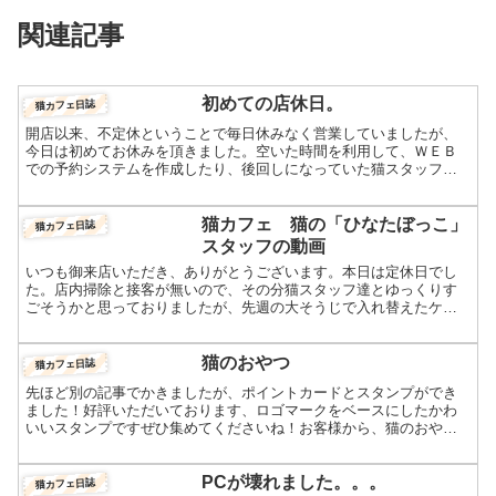
関連記事
初めての店休日。
猫カフェ日誌
開店以来、不定休ということで毎日休みなく営業していましたが、
今日は初めてお休みを頂きました。空いた時間を利用して、ＷＥＢ
での予約システムを作成したり、後回しになっていた猫スタッフの
紹介ページ作成を進めたりしていました。明日、もう1日お休みを...
猫カフェ 猫の「ひなたぼっこ」
猫カフェ日誌
スタッフの動画
いつも御来店いただき、ありがとうございます。本日は定休日でし
た。店内掃除と接客が無いので、その分猫スタッフ達とゆっくりす
ごそうかと思っておりましたが、先週の大そうじで入れ替えたケー
ジが広く明るいのでシアン君が次々脱走を試み大変な1日となりま...
猫のおやつ
猫カフェ日誌
先ほど別の記事でかきましたが、ポイントカードとスタンプができ
ました！好評いただいております、ロゴマークをベースにしたかわ
いいスタンプですぜひ集めてくださいね！お客様から、猫のおやつ
について最近よく質問されますので、ブログでもお答えいたしま
す...
PCが壊れました。。。
猫カフェ日誌