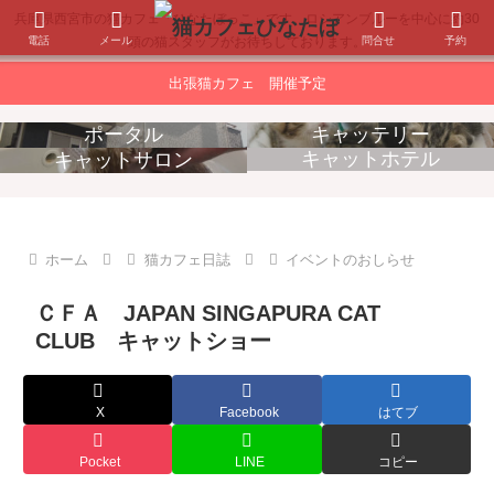
兵庫県西宮市の猫カフェ「ひなたぼっこ」です。ロシアンブルーを中心に約30
電話
メール
問合せ
予約
頭の猫スタッフがお待ちしております。
出張猫カフェ 開催予定
ポータル
キャッテリー
キャットホテル
キャットサロン
消耗品販売
出張猫カフェ
ホーム
猫カフェ日誌
イベントのおしらせ
ＣＦＡ JAPAN SINGAPURA CAT
CLUB キャットショー
X
Facebook
はてブ
Pocket
LINE
コピー