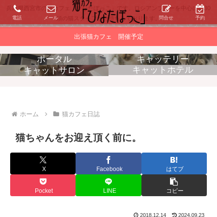
兵庫県西宮市の猫カフェ「ひなたぼっこ」です。ロシアンブルーを中心に約30
電話
メール
問合せ
予約
頭の猫スタッフがお待ちしております。
出張猫カフェ 開催予定
ポータル
キャッテリー
キャットホテル
キャットサロン
消耗品販売
出張猫カフェ
ホーム
猫カフェ日誌
猫ちゃんをお迎え頂く前に。
X
Facebook
はてブ
Pocket
LINE
コピー
2018.12.14
2024.09.23