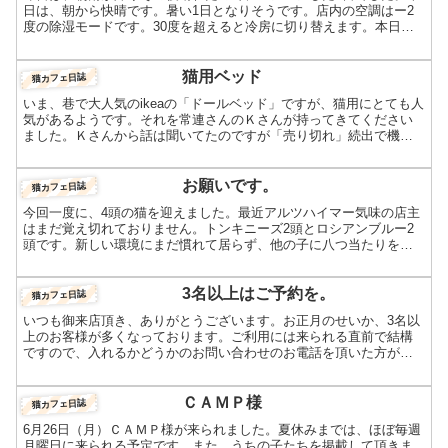
日は、朝から快晴です。暑い1日となりそうです。店内の空調はー2
度の除湿モードです。30度を超えると冷房に切り替えます。本日
は、週末の金曜日です。明日土曜日とともに22時まで営業し...
猫用ベッド
猫カフェ日誌
いま、巷で大人気のikeaの「ドールベッド」ですが、猫用にとても人
気があるようです。それを常連さんのＫさんが持ってきてください
ました。Ｋさんから話は聞いてたのですが「売り切れ」続出で機会
を逃しておりました。神戸まで探しに行ってくださったそう...
お願いです。
猫カフェ日誌
今回一度に、4頭の猫を迎えました。最近アルツハイマー気味の店主
はまだ覚え切れておりません。トンキニーズ2頭とロシアンブルー2
頭です。新しい環境にまだ慣れて居らず、他の子に八つ当たりをし
ております。通常、大きな子が新しい環境に慣れるまで、1週...
3名以上はご予約を。
猫カフェ日誌
いつも御来店頂き、ありがとうございます。お正月のせいか、3名以
上のお客様が多くなっております。ご利用には来られる直前で結構
ですので、入れるかどうかのお問い合わせのお電話を頂いた方が、
安心してご利用頂けると思います。本日、チョビ君と那津ちゃん...
ＣＡＭＰ様
猫カフェ日誌
6月26日（月）ＣＡＭＰ様が来られました。夏休みまでは、ほぼ毎週
月曜日に来られる予定です。また、うちの子たちを掲載して頂きま