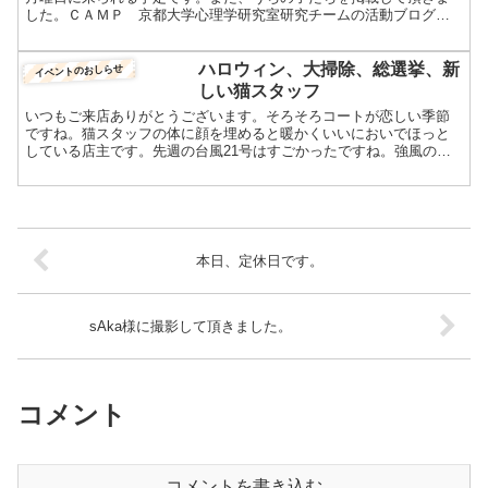
した。ＣＡＭＰ 京都大学心理学研究室研究チームの活動ブログで
す 今回も、かわいい猫たちの写真を載せて頂きました。Fa...
ハロウィン、大掃除、総選挙、新
イベントのおしらせ
しい猫スタッフ
いつもご来店ありがとうございます。そろそろコートが恋しい季節
ですね。猫スタッフの体に顔を埋めると暖かくいいにおいでほっと
している店主です。先週の台風21号はすごかったですね。強風のゴ
ーッと言う音や外から何か飛んでくる音がしたりと猫スタッフは...
本日、定休日です。
sAka様に撮影して頂きました。
コメント
コメントを書き込む