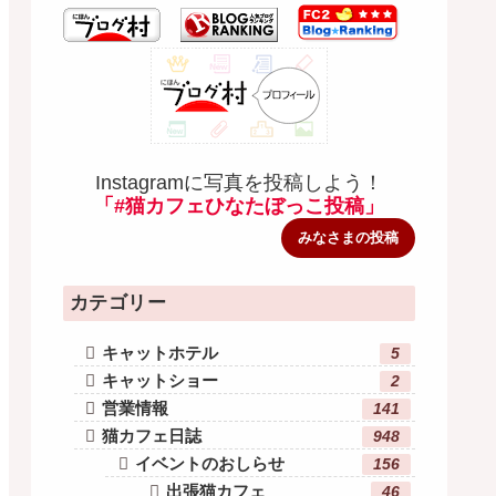
Instagramに写真を投稿しよう！
「#猫カフェひなたぼっこ投稿」
みなさまの投稿
カテゴリー
キャットホテル
5
キャットショー
2
営業情報
141
猫カフェ日誌
948
イベントのおしらせ
156
出張猫カフェ
46