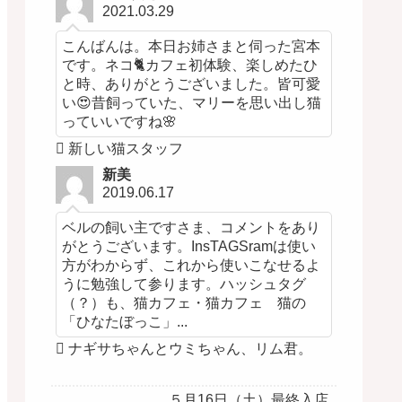
2021.03.29
こんばんは。本日お姉さまと伺った宮本
です。ネコ🐈カフェ初体験、楽しめたひ
と時、ありがとうございました。皆可愛
い😍昔飼っていた、マリーを思い出し猫
っていいですね🌸
新しい猫スタッフ
新美
2019.06.17
ベルの飼い主ですさま、コメントをあり
がとうございます。InsTAGSramは使い
方がわからず、これから使いこなせるよ
うに勉強して参ります。ハッシュタグ
（？）も、猫カフェ・猫カフェ 猫の
「ひなたぼっこ」...
ナギサちゃんとウミちゃん、リム君。
５月16日（土）最終入店