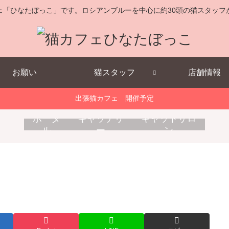
ェ「ひなたぼっこ」です。ロシアンブルーを中心に約30頭の猫スタッフ
お願い
猫スタッフ
店舗情報
出張猫カフェ 開催予定
キ
消
出
ポータ
キャッテリ
キャットサロ
ャ
耗
張
ル
ー
ン
ッ
品
猫
ト
販
カ
ホ
売
フ
テ
ェ
ル
こ