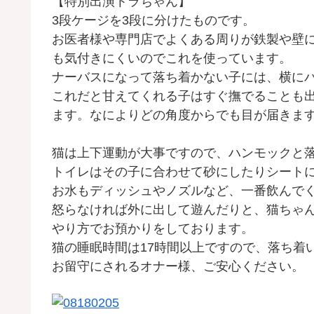
【特別出演トラちゃん】
3段ケージを3段に分けたものです。
お医者様や専門店でよくある周りが鉄製や壁
も気付きにくいのでこれを使っています。
ナーバスになって落ち着かない子には、横に
これだと甘えてくれる子はすぐ撫でることも
ます。なによりどの角度からでも目が届きま
猫は上下運動が大事ですので、ハンモックと
トイレはその子に合わせて砂にしたりシート
お水もディッシュやノズルなど、一番飲んで
怒らなければ外に出して遊んだりと、猫ちゃ
やり方でお預かりをしております。
猫の睡眠時間は17時間以上ですので、落ち着
お留守にされるオナー様、ご安心ください。