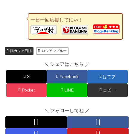
一日一回応援してにゃ！
猫カフェ日誌
ロシアンブルー
＼ シェアはこちら ／
X
Facebook
はてブ
Pocket
LINE
コピー
＼ フォローしてね ／