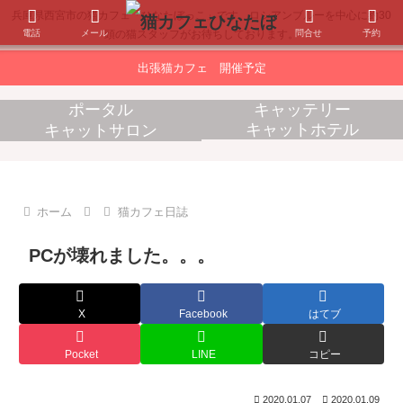
兵庫県西宮市の猫カフェ「ひなたぼっこ」です。ロシアンブルーを中心に約30
電話
メール
問合せ
予約
頭の猫スタッフがお待ちしております。
出張猫カフェ 開催予定
ポータル
キャッテリー
キャットホテル
キャットサロン
消耗品販売
出張猫カフェ
ホーム
猫カフェ日誌
PCが壊れました。。。
X
Facebook
はてブ
Pocket
LINE
コピー
2020.01.07
2020.01.09