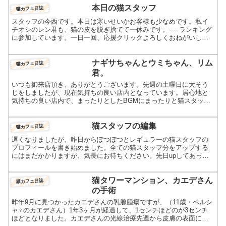
本日の猫スタッフ
猫カフェ日誌
スタッフの今西です。本日は寒いせいかお客様も少なめです。私イ
チオシのレン君も、猫の皮を脱ぎ捨てて一休みです。-----ランキング
に参加しています。一日一回、応援クリックよろしくおねがいしま
す！人気ブログランキングFC2 Blog Ranki...
ナギサちゃんとウミちゃん、リム
猫カフェ日誌
君。
いつも御来店頂き、ありがとうございます。先週の土曜日に大そう
じをしましたが、現在気持ちの良い店内となっています。居心地と
気持ちの良い店内で、まったりとしたBGMにまったりと猫スタッフ
と過ごして。。。そこへ、仔猫の軍団が、バタバタバタバタ・・...
猫スタッフの編集
猫カフェ日誌
遅くなりましたが、昨日からぽつぽつとレギュラーの猫スタッフの
プロフィールを書き始めました。全ての猫スタッフ分をアップする
にはまだかかりますが、気長にお待ちください。先日upしてあった
「ヨシノちゃん」のことを読んでくださってたお客様がいらして...
猫タワーマンション、カエデさん
猫カフェ日誌
の手術
昨年9月に見つかったカエデさんの乳腺腫瘍ですが、（11歳・ペルシ
ャ♀のカエデさん）1年3ヶ月が経過して、1センチほどのが3センチ
ほどとなりました。カエデさんの光線治療先週から皮膚の表面に出