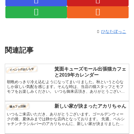
ひなたぼっこ
関連記事
箕面キューズモール出張猫カフェ
イベントのおしらせ
と2019年カレンダー
朝晩めっきり冷え込むようになってまいりました。秋というと心な
しか寂しい気配を感じます。そんな時は、当店の猫スタッフとモフ
モフをお楽しみください。 いつも御来店頂き、ありがとうございま
す。 10月13日(土)は、箕面キューズモールで出張猫カフ...
新しい家が決まったアカリちゃん
猫カフェ日誌
いつもご来店いただき、ありがとうございます。ゴールデンウィー
クの後、夏休みまでは静かな店内となっております。 先週、ペルシ
ャチンチラシルバーのアカリちゃんに、新しい家が決まりました。
これで開店当初からいた子は、皆いなくなりました。アカリち...