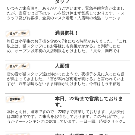
タッフ
いつもご来店頂き、ありがとうございます。緊急事態宣言が出まし
たが、当店では以下のルールを設け休まず営業しております。・ス
タッフ及びお客様、全員のマスク着用・入店時の検温・ソーシャル
ディスタンスの確保のため、50％に入場制限・お客様出入りの度...
満員御礼！
猫カフェ日誌
昨日は小学生のお子様を含めて7名になる時間がありました。「これ
以上は、猫スタッフにもお客様にも負担がかかる」と判断したた
め、オープン以来初の入店制限をかけました。「只今、満席です。
次回は、15：10からのご案内となります。ご迷惑をお掛けしま...
人面猫
猫カフェ日誌
雷の音が猫スタッフ達は怖かったようで、夜様子を見に入ったら皆
が集まってきました。「雷が鳴れば梅雨が明ける」と言われていま
すが、昨年は鳴らないまま梅雨が明けました。今年はもう甲信越地
方で梅雨明け宣言があり、６月中に梅雨が明けるのは初めてだそ
う...
本日、22時まで営業しておりま
営業情報
す。
本日と明日、週末ですので、22時まで営業しております。入店受付
は20時までです。ご来店をお待ちしております。この子は誰でしょ
うか？-----ランキングに参加しています。一日一回、応援クリックよ
ろしくおねがいします！人気ブログランキングFC2...