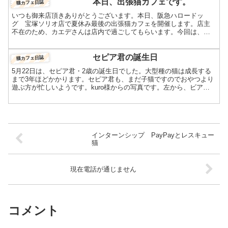
本日、出張猫カフェです。
猫カフェ日誌
いつも御来店頂きありがとうございます。本日、阪急ハロードッ
グ 宝塚ソリオ店で夏休み最後の出張猫カフェを開催します。店主
不在のため、カエデさんは店内で過ごしてもらいます。今回は、当
店の顔ロシアンブルーを中心に仔猫も出張する予定です。皆様の御
来...
セピア君の誕生日
猫カフェ日誌
5月22日は、セピア君・2歳の誕生日でした。大型種の猫は成長する
まで3年ほどかかります。セピア君も、まだ子猫ですのでおやつより
遊ぶ方が忙しいようです。kuro様からの写真です。左から、ビアン
ちゃん・アッシュ君・セピア君です。ラグドールは産ま...
インターンシップ PayPayとレスキュー
猫
現在電話が通じません
コメント