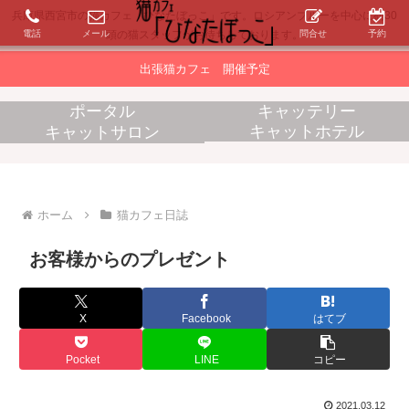
兵庫県西宮市の猫カフェ「ひなたぼっこ」です。ロシアンブルーを中心に約30
電話
メール
問合せ
予約
頭の猫スタッフがお待ちしております。
出張猫カフェ 開催予定
ポータル
キャッテリー
キャットホテル
キャットサロン
消耗品販売
出張猫カフェ
ホーム
猫カフェ日誌
お客様からのプレゼント
X
Facebook
はてブ
Pocket
LINE
コピー
2021.03.12