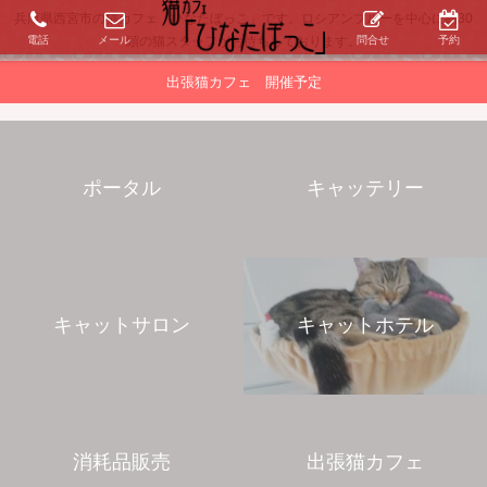
兵庫県西宮市の猫カフェ「ひなたぼっこ」です。ロシアンブルーを中心に約30
電話
メール
問合せ
予約
頭の猫スタッフがお待ちしております。
出張猫カフェ 開催予定
ポータル
キャッテリー
キャットサロン
キャットホテル
消耗品販売
出張猫カフェ