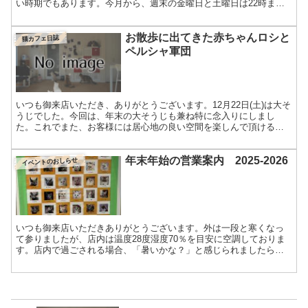
い時期でもあります。今月から、週末の金曜日と土曜日は22時まで
の営業とさせて頂きます。20時からは、1歳未満の子猫は、法...
お散歩に出てきた赤ちゃんロシと
猫カフェ日誌
ペルシャ軍団
いつも御来店いただき、ありがとうございます。12月22日(土)は大そ
うじでした。今回は、年末の大そうじも兼ね特に念入りにしまし
た。これでまた、お客様には居心地の良い空間を楽しんで頂けると
思います。年末年始、皆様の御来店をお待ちしております。...
年末年始の営業案内 2025-2026
イベントのおしらせ
いつも御来店いただきありがとうございます。外は一段と寒くなっ
て参りましたが、店内は温度28度湿度70％を目安に空調しておりま
す。店内で過ごされる場合、「暑いかな？」と感じられましたら、
スタッフまでお声掛けください。猫スタッフ総選挙、無事に終...