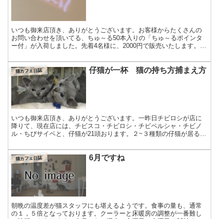
いつも御来店頂き、ありがとうございます。お客様からたくさんの
お問い合わせを頂いてる、ちゅ～る50本入りの「ちゅ～るポインタ
ー付」が入荷しました。先着4名様に、2000円で販売いたします。ご
自宅の猫ちゃんにいかがですか？猫スタッフ用にボトルキ...
仔猫が一杯 猫の持ち方捕まえ方
猫カフェ日誌
いつも御来店頂き、ありがとうございます。一昨日チビロシが店に
降りて、現在店には、チビスコ・チビロシ・チビペルシャ・チビノ
ル・ちびサイベと、仔猫が21頭おります。２~３種類の仔猫が居る事
はよくあるのですが、5種類の仔猫というのは非常に珍しく、...
6月ですね
猫カフェ日誌
朝晩の温度差が猫スタッフにも堪えるようです。食事の量も、通常
の１，５倍となっております。クーラーと床暖房の調整が一番難し