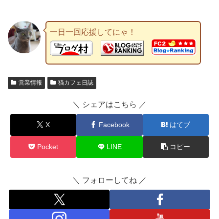
一日一回応援してにゃ！
営業情報
猫カフェ日誌
＼ シェアはこちら ／
X
Facebook
はてブ
Pocket
LINE
コピー
＼ フォローしてね ／