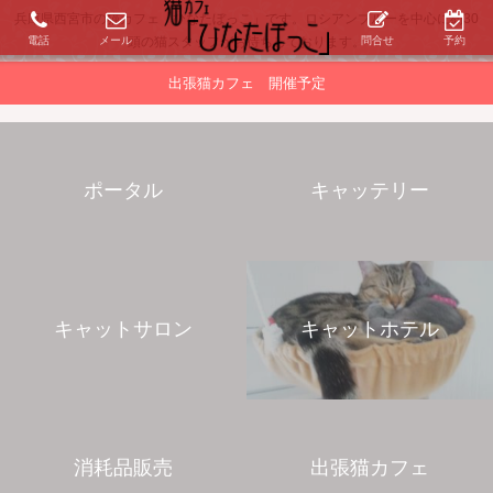
兵庫県西宮市の猫カフェ「ひなたぼっこ」です。ロシアンブルーを中心に約30
電話
メール
問合せ
予約
頭の猫スタッフがお待ちしております。
出張猫カフェ 開催予定
ポータル
キャッテリー
キャットサロン
キャットホテル
消耗品販売
出張猫カフェ