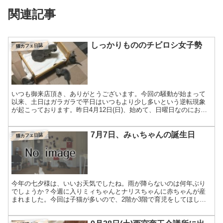
関連記事
しっかりもののチビロシ女子勢
猫カフェ日誌
いつも御来店頂き、ありがとうございます。今回の騒動が始まって
以来、土日はガラガラで平日はいつもより少し多いという逆転現象
が起こっております。昨日4月12日(日)、始めて、日曜日なのにお客
さまが0でした。こうなると「当店は不要なんだな」と思い...
7月7日、みぃちゃんの誕生日
猫カフェ日誌
今年の七夕様は、いいお天気でしたね。雨が降らないのは何年ぶり
でしょうか？今週に入りミィちゃんとナリスちゃんに赤ちゃんが産
まれました。今回は子猫が多いので、2階か3階で育児をしてほしか
ったのですが両方とも1階で出産してくれました。それぞれに産...