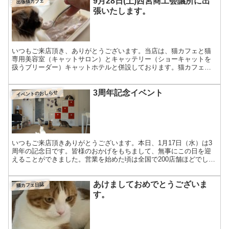
9月28日(土)西宮商工会議所に出
出張猫カフェ
張いたします。
いつもご来店頂き、ありがとうございます。当店は、猫カフェと猫
専用美容室（キャットサロン）とキャッテリー（ショーキャットを
扱うブリーダー）キャットホテルと併設しております。猫カフェで
はブリーダーレスキューもしており、当店で里親募集もしており
ま...
3周年記念イベント
イベントのおしらせ
いつもご来店頂きありがとうございます。本日、1月17日（水）は3
周年の記念日です。皆様のおかげをもちまして、無事にこの日を迎
えることができました。営業を始めた頃は全国で200店舗ほどでした
が現在は500店舗ほどになっているようです。その中で...
あけましておめでとうございま
猫カフェ日誌
す。