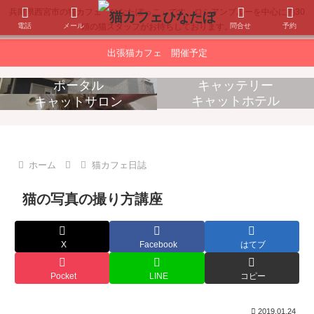
兵庫県西宮市の猫カフェ「ひなたぼっこ」です。ロシアンブルーを中心に約30
電話
メール
問合せ
予約
頭の猫スタッフがお待ちしております。
出張猫カフェ 開催予定
ポータル
キャッテリー
キャットホテル
キャットサロン
消耗品販売
出張猫カフェ
ホーム
猫カフェ日誌
猫の写真の撮り方講座
X
Facebook
はてブ
Pocket
LINE
コピー
2019.01.24