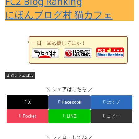
FC2 Blog Ranking
にほんブログ村 猫カフェ
一日一回応援してにゃ！
猫カフェ日誌
＼ シェアはこちら ／
X
Facebook
はてブ
Pocket
LINE
コピー
＼ フォローしてね ／