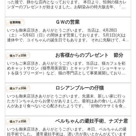
った後で、静かな店内となっております。 本日より、恒例の猫カレ
ンダーのプレゼントが始まりました。お馴染みの特大版去年、「ト
イレに入って正面の壁が真っ白なのがいやで、毎年これを楽し...
ＧＷの営業
営業情報
いつも御来店頂き、ありがとうございます。 当店は、4月28日
（土）～5月6日（日）の間休まず営業しております。 5月1日(火)は
連休中で、ユイちゃんの誕生日でもあります。 それに先駆けて、4月
28日（土）に恒例の大掃除を致します。 とくに店...
お客様からのプレゼント 節分
猫カフェ日誌
いつもご来店頂き、ありがとうございます。当店は、猫カフェを初
めキャットサロン（猫専用美容室）とキャッテリー（ショーキャッ
トを扱うブリーダー）など、猫の専門店として事業展開しておりま
す。スタッフも猫の知識が豊富な人材ばかりです。日常の小さな
事...
ロシアンブルーの仔猫
猫カフェ日誌
いつも御来店頂きありがとうございます。先週末、新しい家に行っ
たカリンちゃんからお便りがありました。最初はあの食いしん坊さ
んがあまり食べないと心配されたようです。 「好物のササミを食べ
ると、餓鬼になります」とご連絡を差し上げたところ、餓鬼にな...
ベルちゃんの避妊手術、ナズナ君
猫カフェ日誌
いつも御来店頂き、ありがとうございます。 本日、ベルちゃんの避
妊手術でした。 通常避妊手術は、遅い方が良いとかんがえています