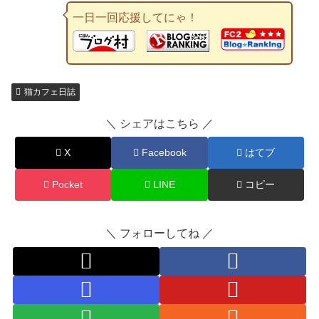
一日一回応援してにゃ！
猫カフェ日誌
＼ シェアはこちら ／
X
Facebook
はてブ
Pocket
LINE
コピー
＼ フォローしてね ／