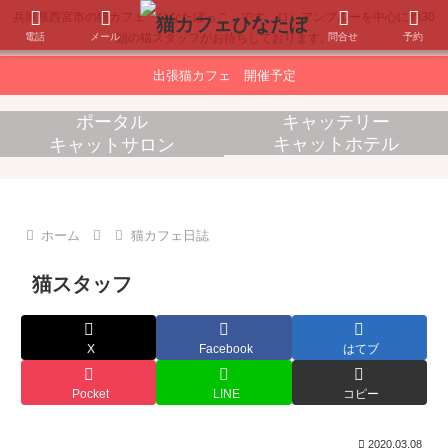
兵庫県西宮市の猫カフェ「ひなたぼっこ」です。ロシアンブルーを中心に約30
電話
メール
問合せ
予約
頭の猫スタッフがお待ちしております。
出張猫カフェ 開催予定
ポータル
キャッテリー
キャットホテル
キャットサロン
消耗品販売
出張猫カフェ
ホーム
猫カフェ日誌
猫スタッフ
X
Facebook
はてブ
Pocket
LINE
コピー
2020.03.08