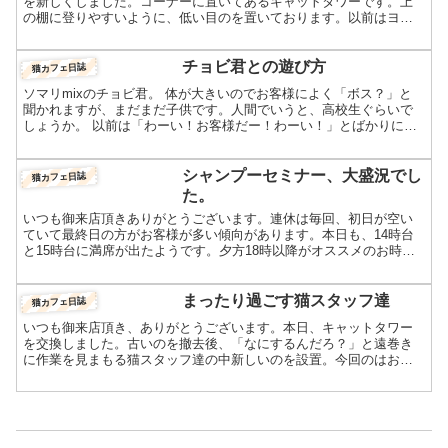
を新しくしました。コーナーに置いてあるキャットタワーです。上
の棚に登りやすいように、低い目のを置いております。以前はヨシ
ノちゃんの定位置でしたが、いまは、リコちゃんの物になってい...
チョビ君との遊び方
猫カフェ日誌
ソマリmixのチョビ君。 体が大きいのでお客様によく「ボス？」と
聞かれますが、まだまだ子供です。人間でいうと、高校生ぐらいで
しょうか。 以前は「わーい！お客様だー！わーい！」とばかりに駆
け寄っていましたが、最近キャットウォークの上でよく寝て...
シャンプーセミナー、大盛況でし
猫カフェ日誌
た。
いつも御来店頂きありがとうございます。連休は毎回、初日が空い
ていて最終日の方がお客様が多い傾向があります。本日も、14時台
と15時台に満席が出たようです。夕方18時以降がオススメのお時間
です。本日の阪急ハロードッグ・ソリオ宝塚店で開催されま...
まったり過ごす猫スタッフ達
猫カフェ日誌
いつも御来店頂き、ありがとうございます。本日、キャットタワー
を交換しました。古いのを撤去後、「なにするんだろ？」と遠巻き
に作業を見まもる猫スタッフ達の中新しいのを設置。今回のはおな
じみの麻紐の爪研ぎがないものです。早速登ってきたのが、興味
津...