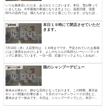
いつも御来店いただき、ありがとうございます。本日、雪が降って
いましたね。今年最後の寒波になりますように。温度23度、湿度
60％の店内では、猫たちがまったりと過ごしています。ひなたぼっ
こしながらまったりお昼寝中は、ホテルを利用頂いたトラちゃん...
本日１９時にて閉店させていただ
営業情報
きます。
7月14日（木）入店受付は、１８時までです。予定されていたお客様
にはご迷惑をおかけします。よしのちゃんの気持ちい〜い-----ランキ
ングに参加しています。一日一回、応援クリックよろしくおねがい
します！人気ブログランキングFC2 Blog R...
猫のシャンプーデビュー
猫カフェ日誌
春休みが終わり、静かな店内となっております。この時期、展示会
やショー関連の行事が多く、５月のゴールデンウィークが済むと、
夏休みまで一休みです。今日は、シャンプーディでした。本日一番
最初にシャンプーしたのは、この子です。誰だかわかりますか？
本...