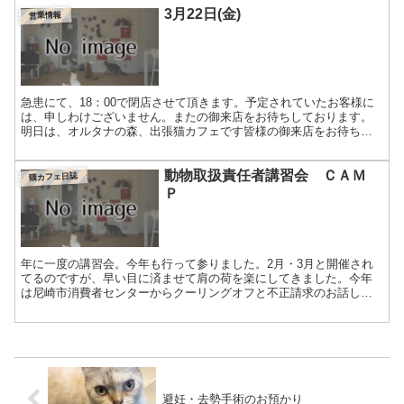
3月22日(金)
営業情報
急患にて、18：00で閉店させて頂きます。予定されていたお客様に
は、申しわけございません。またの御来店をお待ちしております。
明日は、オルタナの森、出張猫カフェです皆様の御来店をお待ちし
ております。
動物取扱責任者講習会 ＣＡＭ
猫カフェ日誌
Ｐ
年に一度の講習会。今年も行って参りました。2月・3月と開催され
てるのですが、早い目に済ませて肩の荷を楽にしてきました。今年
は尼崎市消費者センターからクーリングオフと不正請求のお話しで
した。また、ペットにかかる相談事例の紹介など。今回の兵庫県...
避妊・去勢手術のお預かり