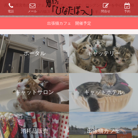
兵庫県西宮市の猫カフェ「ひなたぼっこ」です。ロシアンブルーを中心に約30
電話
メール
問合せ
予約
頭の猫スタッフがお待ちしております。
出張猫カフェ 開催予定
ポータル
キャッテリー
キャットサロン
キャットホテル
消耗品販売
出張猫カフェ