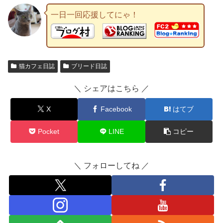
一日一回応援してにゃ！
猫カフェ日誌
ブリード日誌
＼ シェアはこちら ／
X
Facebook
はてブ
Pocket
LINE
コピー
＼ フォローしてね ／